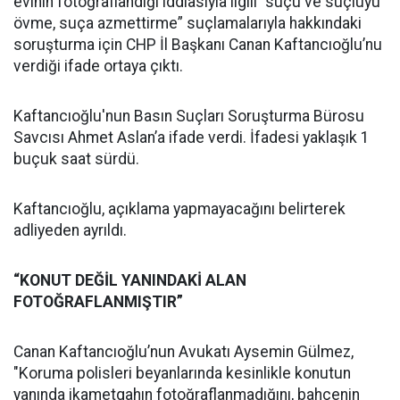
evinin fotoğraflandığı iddiasıyla ilgili “suçu ve suçluyu
övme, suça azmettirme” suçlamalarıyla hakkındaki
soruşturma için CHP İl Başkanı Canan Kaftancıoğlu’nu
verdiği ifade ortaya çıktı.
Kaftancıoğlu'nun Basın Suçları Soruşturma Bürosu
Savcısı Ahmet Aslan’a ifade verdi. İfadesi yaklaşık 1
buçuk saat sürdü.
Kaftancıoğlu, açıklama yapmayacağını belirterek
adliyeden ayrıldı.
“KONUT DEĞİL YANINDAKİ ALAN
FOTOĞRAFLANMIŞTIR”
Canan Kaftancıoğlu’nun Avukatı Aysemin Gülmez,
"Koruma polisleri beyanlarında kesinlikle konutun
yanında ikametgahın fotoğraflanmadığını, bahçenin