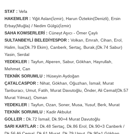
STAT :
Vefa
HAKEMLER :
Yiğit Aslan(İzmir), Harun Öztekin(Denizli), Ersin
Erbay(Muğla) / Nedim Gülgü(İzmir)
SAHA KOMSERLERİ :
Cüneyt Aşıcı - Ömer Çaylı
SULTANBEYLİ BELEDİYESPOR :
Volkan, Emrah, Cihan, Erol,
Halim, İsa(Dk.79 Ekim), Canberk, Sertaç, Burak,(Dk.74 Sabur)
Yasin, Serdal
YEDEKLER :
Tayfun, Alperen, Sabur, Gökhan, Hayrullah,
Mehmet, Can
TEKNİK SORUMLU :
Hüseyin Aydoğan
ÇATALCASPOR :
Nihat, Gökhan, Oğuzhan, İsmail, Murat
Tanburacı, Umut, Fatih, Murat Davutoğlu, Önder, Ali Cemal(Dk.57
Murat Yılmaz), Osman
YEDEKLER :
Tayfun, Ozan, Soner, Musa, Yusuf, Berk, Murat
TEKNİK SORUMLU :
Kadir Akbulut
GOLLER :
Dk.72 İsmail, Dk.90+4 Murat Davutoğlu
SARI KARTLAR :
Dk.48 Sertaç, Dk.86 Erol, Dk.90+3 Canberk /
Dk.56 Ali Cemal, Dk.61 Murat, Dk.79 Umut, Dk.90+1 Gökhan