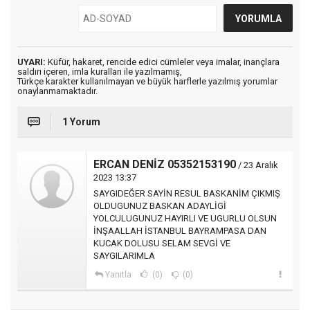
UYARI:
Küfür, hakaret, rencide edici cümleler veya imalar, inançlara
saldırı içeren, imla kuralları ile yazılmamış,
Türkçe karakter kullanılmayan ve büyük harflerle yazılmış yorumlar
onaylanmamaktadır.
1 Yorum
ERCAN DENİZ 05352153190
/ 23 Aralık
2023 13:37
SAYGIDEĞER SAYİN RESUL BASKANİM ÇIKMIŞ
OLDUGUNUZ BASKAN ADAYLİGİ
YOLCULUGUNUZ HAYIRLI VE UGURLU OLSUN
İNŞAALLAH İSTANBUL BAYRAMPASA DAN
KUCAK DOLUSU SELAM SEVGİ VE
SAYGILARIMLA
Yanıtla
(0)
(0)