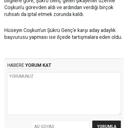
bilgilere göre; Şükrü Genç gelen şikâyetler üzerine
Coşkun’u görevden aldı ve ardından verdiği birçok
ruhsatı da iptal etmek zorunda kaldı.
Hüseyin Coşkun’un Şükrü Genç’e karşı aday adaylık
başvurusu yapması ise ilçede tartışmalara eden oldu.
HABERE
YORUM KAT