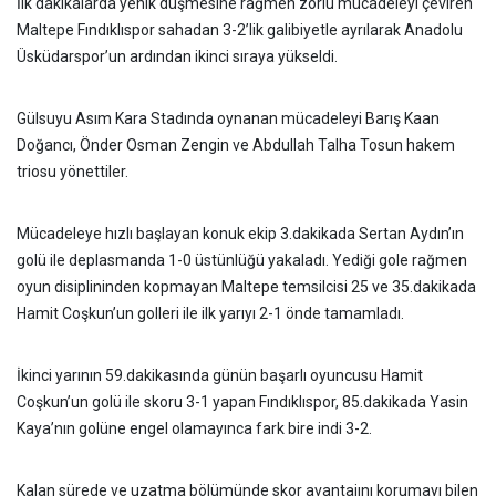
İlk dakikalarda yenik düşmesine rağmen zorlu mücadeleyi çeviren
Maltepe Fındıklıspor sahadan 3-2’lik galibiyetle ayrılarak Anadolu
Üsküdarspor’un ardından ikinci sıraya yükseldi.
Gülsuyu Asım Kara Stadında oynanan mücadeleyi Barış Kaan
Doğancı, Önder Osman Zengin ve Abdullah Talha Tosun hakem
triosu yönettiler.
Mücadeleye hızlı başlayan konuk ekip 3.dakikada Sertan Aydın’ın
golü ile deplasmanda 1-0 üstünlüğü yakaladı. Yediği gole rağmen
oyun disiplininden kopmayan Maltepe temsilcisi 25 ve 35.dakikada
Hamit Coşkun’un golleri ile ilk yarıyı 2-1 önde tamamladı.
İkinci yarının 59.dakikasında günün başarlı oyuncusu Hamit
Coşkun’un golü ile skoru 3-1 yapan Fındıklıspor, 85.dakikada Yasin
Kaya’nın golüne engel olamayınca fark bire indi 3-2.
Kalan sürede ve uzatma bölümünde skor avantajını korumayı bilen