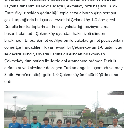
kaybına tahammülü yoktu. Maça Çekmeköy hızlı başladı. 3. dk.
Emre Akyüz soldan götürdüğü topla ceza alanına girip sert şut
çekti, top ağlarla buluşunca evsahibi Çekmeköy 1-0 öne geçti.
Dudullu kontra toplarla azda olsa yakaladığı pozisyonlarda
başarılı olamadı. Çekmeköy oyundan hakimiyeti elinden
bırakmadı, Enes, Samet ve Alperen ile yakaladığı net pozisyonları
cömertçe harcadılar. İlk yarı evsahibi Çekmeköy'ün 1-0 üstünlüğü
ile geçildi. İkinci yarıyada üstünlüğü elinden bırakmayan
Çekmeköy tüm hatları ile ilerde gol aramasına rağmen Dudullu
defansını ve kalesinde devleşen Furkan engelini aşamadı ve maç
3. dk. Emre'nin attığı golle 1-0 Çekmeköy'ün üstünlüğü ile sona
erdi.