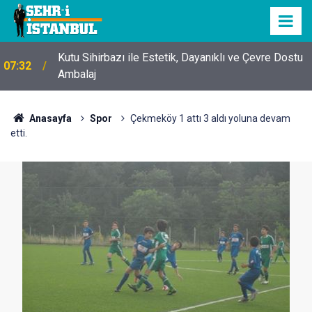
Mobil Araçlarla Hayır Lokması Dağıtımının
15:11
Avantajları
Anasayfa
Spor
Çekmeköy 1 attı 3 aldı yoluna devam
etti.