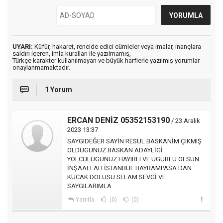
UYARI:
Küfür, hakaret, rencide edici cümleler veya imalar, inançlara
saldırı içeren, imla kuralları ile yazılmamış,
Türkçe karakter kullanılmayan ve büyük harflerle yazılmış yorumlar
onaylanmamaktadır.
1 Yorum
ERCAN DENİZ 05352153190
/ 23 Aralık
2023 13:37
SAYGIDEĞER SAYİN RESUL BASKANİM ÇIKMIŞ
OLDUGUNUZ BASKAN ADAYLİGİ
YOLCULUGUNUZ HAYIRLI VE UGURLU OLSUN
İNŞAALLAH İSTANBUL BAYRAMPASA DAN
KUCAK DOLUSU SELAM SEVGİ VE
SAYGILARIMLA
Yanıtla
(0)
(0)