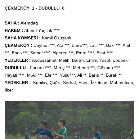
ÇEKMEKÖY 1 - DUDULLU 0
S
AHA :
Alemdağ
HAKEM :
Ahmet Yaşılak ****
SAHA KOMSERİ :
Kamil Özüşanlı
ÇEKMEKÖY :
Ceyhun ***, Ata ***, Emre
***, Latif ***,
Baki *
**, Anıl
***, Enes ***, Samet ****, Alperen ***, Emre ****, Esat ****
YEDEKLER :
Abdussamet, Melih, Baran, Emre,
Yusuf, Ebubekir
DUDULLU :
Furkan ****, Meriç ***, Mehmet ***, Gökhan ****,
Hayati ****, M.Ali ***, Efe ***, Yusuf
**, Ali **, Barış **, Burak **
YEDEKLER :
Kubilay, Çağrı, Serhat, Enes, İzzetcan, Mahmutcan,
İlker