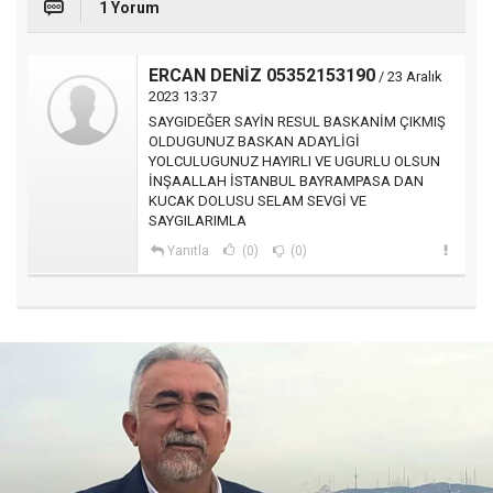
1 Yorum
ERCAN DENİZ 05352153190
/ 23 Aralık
2023 13:37
SAYGIDEĞER SAYİN RESUL BASKANİM ÇIKMIŞ
OLDUGUNUZ BASKAN ADAYLİGİ
YOLCULUGUNUZ HAYIRLI VE UGURLU OLSUN
İNŞAALLAH İSTANBUL BAYRAMPASA DAN
KUCAK DOLUSU SELAM SEVGİ VE
SAYGILARIMLA
Yanıtla
(0)
(0)