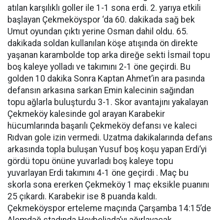
atılan karşılıklı goller ile 1-1 sona erdi. 2. yarıya etkili
başlayan Çekmeköyspor ‘da 60. dakikada sağ bek
Umut oyundan çıktı yerine Osman dahil oldu. 65.
dakikada soldan kullanılan köşe atışında ön direkte
yaşanan karambolde top arka direğe sekti İsmail topu
boş kaleye yolladı ve takımını 2-1 öne geçirdi. Bu
golden 10 dakika Sonra Kaptan Ahmet’in ara pasında
defansın arkasına sarkan Emin kalecinin sağından
topu ağlarla buluşturdu 3-1. Skor avantajını yakalayan
Çekmeköy kalesinde gol arayan Karabekir
hücumlarında başarılı Çekmeköy defansı ve kaleci
Rıdvan gole izin vermedi. Uzatma dakikalarında defans
arkasında topla buluşan Yusuf boş koşu yapan Erdi’yi
gördü topu önüne yuvarladı boş kaleye topu
yuvarlayan Erdi takımını 4-1 öne geçirdi . Maç bu
skorla sona ererken Çekmeköy 1 maç eksikle puanını
25 çıkardı. Karabekir ise 8 puanda kaldı.
Çekmeköyspor erteleme maçında Çarşamba 14:15’de