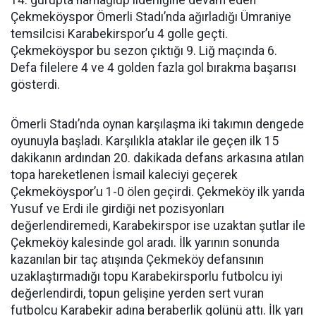
14. gurupta namağlup liderliğine devam eden
Çekmeköyspor Ömerli Stadı’nda ağırladığı Ümraniye
temsilcisi Karabekirspor’u 4 golle geçti.
Çekmeköyspor bu sezon çıktığı 9. Liğ maçında 6.
Defa filelere 4 ve 4 golden fazla gol bırakma başarısı
gösterdi.
Ömerli Stadı’nda oynan karşılaşma iki takımın dengede
oyunuyla başladı. Karşılıkla ataklar ile geçen ilk 15
dakikanın ardından 20. dakikada defans arkasına atılan
topa hareketlenen İsmail kaleciyi geçerek
Çekmeköyspor’u 1-0 ölen geçirdi. Çekmeköy ilk yarıda
Yusuf ve Erdi ile girdiği net pozisyonları
değerlendiremedi, Karabekirspor ise uzaktan şutlar ile
Çekmeköy kalesinde gol aradı. İlk yarının sonunda
kazanılan bir taç atışında Çekmeköy defansının
uzaklaştırmadığı topu Karabekirsporlu futbolcu iyi
değerlendirdi, topun gelişine yerden sert vuran
futbolcu Karabekir adına beraberlik golünü attı. İlk yarı