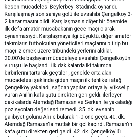
kesen mücadelesi Beylerbeyi Stadında oynandı.
Karşılaşmayı son saniye golü ile evsahibi Çengelköy 3-
2 kazanmasını bildi. Karşılaşmanın diğer bir önemide
ilk defa amatör müsabakanın gece maçı olarak
oynanmasıydı. Karşılaşmaya ilgi büyüktü, diğer amatör
takımların futbolcuları yöneticileri maçlarını bitirip bu
maçı izlemek üzere tribündeki yerlerini aldılar.
20.00'de başlayan mücadeleye evsahibi Çengelköyün
vuruşu ile başlandı. İlk dakikalarda iki takımda
birbirlerini tartarak geçtiler , genelde orta alan
mücadelesi şeklinde giden maçın ilk tehlikeli atağı
Çengelköy yakaladı, sağdan yapılan ortaya iyi yükselip
vuran Anıl'ın kafa şutu direkten geri geldi. ilerleyen
dakikalarda Alemdağ Ramazan ve Serkan ile yakaladığı
pozisyonları değerlendiremedi. 35. dk. evsahibi
galibiyet golünü Ali ile bularak 1-0 öne geçti. 40. dk.
Alemdağ Ramazan'la mutlak bir gol kaçırdı, Ramazan'ın
kafa şutu direkten geri geldİ. 42. dk. Çengelköy'lü