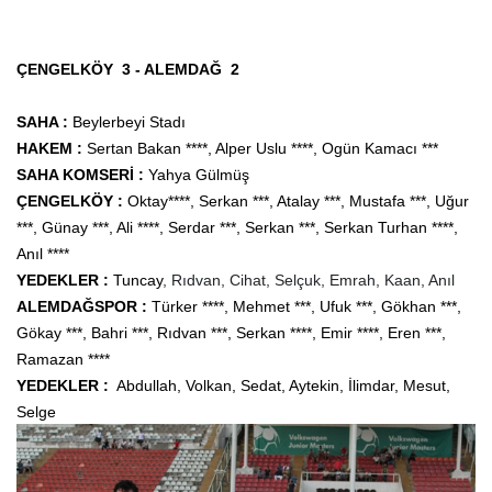
ÇENGELKÖY 3 - ALEMDAĞ 2
S
AHA :
B
eylerbeyi Stadı
HAKEM :
Sertan Bakan ****, Alper Uslu ****, Ogün Kamacı ***
SAHA KOMSERİ :
Yahya Gülmüş
ÇENGELKÖY :
Oktay
****, Serkan ***, Atalay
***, Mustafa ***,
Uğur
*
**, Günay ***, Ali ****, Serdar ***, Serkan ***, Serkan Turhan ****,
Anıl ****
YEDEKLER :
Tuncay
, Rıdvan, Cihat, Selçuk, Emrah, Kaan, Anıl
ALEMDAĞSPOR :
Türker ****, Mehmet ***, Ufuk ***, Gökhan ***,
Gökay ***, Bahri ***, Rıdvan ***, Serkan ****, Emir ****, Eren ***
,
Ramazan ****
YEDEKLER :
Abdullah, Volkan, Sedat, Aytekin, İlimdar, Mesut,
Selge