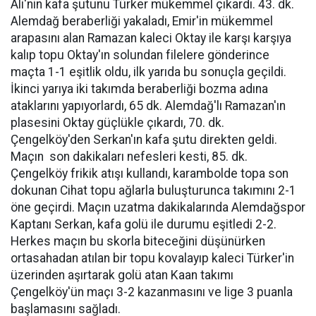
Ali'nin kafa şutunu Türker mükemmel çıkardı. 43. dk.
Alemdağ beraberliği yakaladı, Emir'in mükemmel
arapasını alan Ramazan kaleci Oktay ile karşı karşıya
kalıp topu Oktay'ın solundan filelere gönderince
maçta 1-1 eşitlik oldu, ilk yarıda bu sonuçla geçildi.
İkinci yarıya iki takımda beraberliği bozma adına
ataklarını yapıyorlardı, 65 dk. Alemdağ'lı Ramazan'ın
plasesini Oktay güçlükle çıkardı, 70. dk.
Çengelköy'den Serkan'ın kafa şutu direkten geldi.
Maçın son dakikaları nefesleri kesti, 85. dk.
Çengelköy frikik atışı kullandı, karambolde topa son
dokunan Cihat topu ağlarla buluşturunca takımını 2-1
öne geçirdi. Maçın uzatma dakikalarında Alemdağspor
Kaptanı Serkan, kafa golü ile durumu eşitledi 2-2.
Herkes maçın bu skorla biteceğini düşünürken
ortasahadan atılan bir topu kovalayıp kaleci Türker'in
üzerinden aşırtarak golü atan Kaan takımı
Çengelköy'ün maçı 3-2 kazanmasını ve lige 3 puanla
başlamasını sağladı.