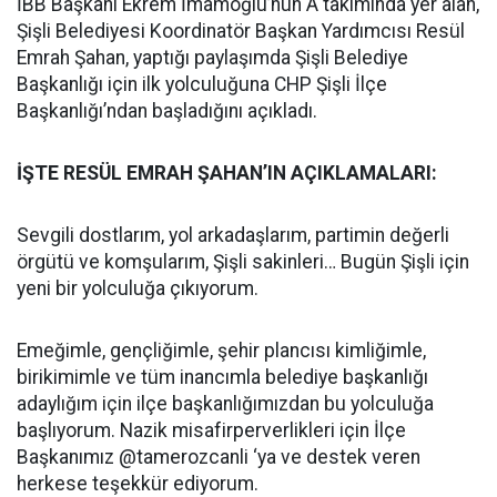
İBB Başkanı Ekrem İmamoğlu’nun A takımında yer alan,
Şişli Belediyesi Koordinatör Başkan Yardımcısı Resül
Emrah Şahan, yaptığı paylaşımda Şişli Belediye
Başkanlığı için ilk yolculuğuna CHP Şişli İlçe
Başkanlığı’ndan başladığını açıkladı.
İŞTE RESÜL EMRAH ŞAHAN’IN AÇIKLAMALARI:
Sevgili dostlarım, yol arkadaşlarım, partimin değerli
örgütü ve komşularım, Şişli sakinleri… Bugün Şişli için
yeni bir yolculuğa çıkıyorum.
Emeğimle, gençliğimle, şehir plancısı kimliğimle,
birikimimle ve tüm inancımla belediye başkanlığı
adaylığım için ilçe başkanlığımızdan bu yolculuğa
başlıyorum. Nazik misafirperverlikleri için İlçe
Başkanımız @tamerozcanli ‘ya ve destek veren
herkese teşekkür ediyorum.