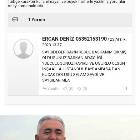
Türkçe karakter kullanılmayan ve büyük harflerle yazılmış yorumlar
onaylanmamaktadır.
1 Yorum
ERCAN DENİZ 05352153190
/ 23 Aralık
2023 13:37
SAYGIDEĞER SAYİN RESUL BASKANİM ÇIKMIŞ
OLDUGUNUZ BASKAN ADAYLİGİ
YOLCULUGUNUZ HAYIRLI VE UGURLU OLSUN
İNŞAALLAH İSTANBUL BAYRAMPASA DAN
KUCAK DOLUSU SELAM SEVGİ VE
SAYGILARIMLA
Yanıtla
(0)
(0)