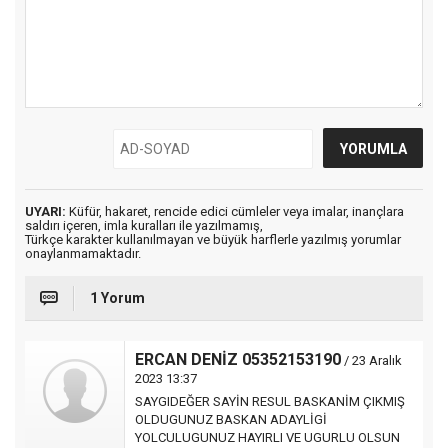
UYARI:
Küfür, hakaret, rencide edici cümleler veya imalar, inançlara
saldırı içeren, imla kuralları ile yazılmamış,
Türkçe karakter kullanılmayan ve büyük harflerle yazılmış yorumlar
onaylanmamaktadır.
1 Yorum
ERCAN DENİZ 05352153190
/ 23 Aralık
2023 13:37
SAYGIDEĞER SAYİN RESUL BASKANİM ÇIKMIŞ
OLDUGUNUZ BASKAN ADAYLİGİ
YOLCULUGUNUZ HAYIRLI VE UGURLU OLSUN