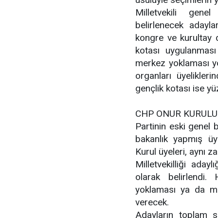
Milletvekili gen
belirlenecek adaylar
kongre ve kurultay 
kotası uygulanması k
merkez yoklaması yol
organları üyelikler
gençlik kotası ise y
CHP ONUR KURULU
Partinin eski genel 
bakanlık yapmış üye
Kurul üyeleri, aynı 
Milletvekilliği ada
olarak belirlendi
yoklaması ya da m
verecek.
Adayların toplam 