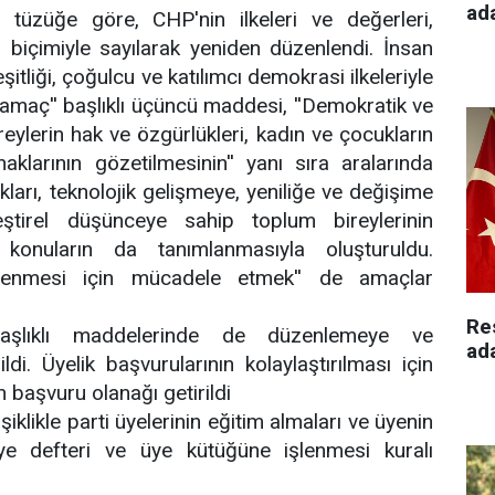
ad
n tüzüğe göre, CHP'nin ilkeleri ve değerleri,
biçimiyle sayılarak yeniden düzenlendi.
İnsan
şitliği, çoğulcu ve katılımcı demokrasi ilkeleriyle
''amaç'' başlıklı üçüncü maddesi, ''Demokratik ve
ireylerin hak ve özgürlükleri, kadın ve çocukların
aklarının gözetilmesinin'' yanı sıra aralarında
kları, teknolojik gelişmeye, yeniliğe ve değişime
ştirel düşünceye sahip toplum bireylerinin
bi konuların da tanımlanmasıyla oluşturuldu.
nlenmesi için mücadele etmek'' de amaçlar
Re
aşlıklı maddelerinde de düzenlemeye ve
ad
ldi. Üyelik başvurularının kolaylaştırılması için
 başvuru olanağı getirildi
iklikle parti üyelerinin eğitim almaları ve üyenin
üye defteri ve üye kütüğüne işlenmesi kuralı