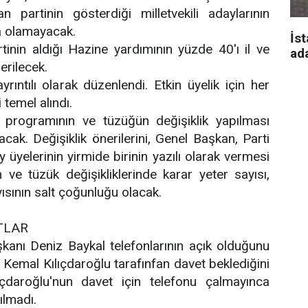
an partinin gösterdiği milletvekili adaylarının
a olamayacak.
İst
tinin aldığı Hazine yardımının yüzde 40'ı il ve
ad
derilecek.
yrıntılı olarak düzenlendi. Etkin üyelik için her
i temel alındı.
 programının ve tüzüğün değişiklik yapılması
acak. Değişiklik önerilerini, Genel Başkan, Parti
 üyelerinin yirmide birinin yazılı olarak vermesi
ve tüzük değişikliklerinde karar yeter sayısı,
ısının salt çoğunluğu olacak.
TLAR
anı Deniz Baykal telefonlarının açık olduğunu
 Kemal Kılıçdaroğlu tarafınfan davet beklediğini
ıçdaroğlu'nun davet için telefonu çalmayınca
tılmadı.