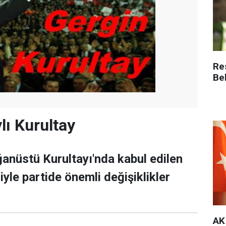
Re
Be
lı Kurultay
anüstü Kurultayı'nda kabul edilen
iyle partide önemli değişiklikler
AK 