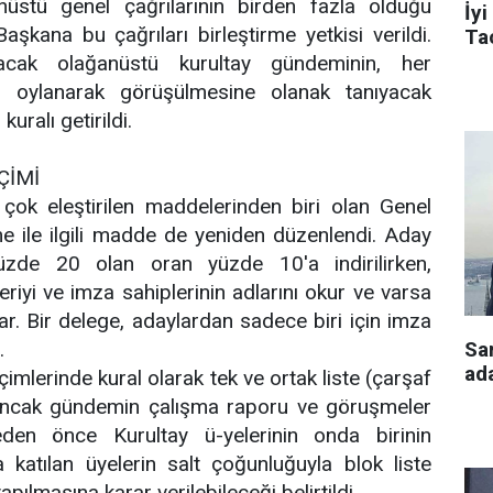
nüstü genel çağrılarının birden fazla olduğu
İyi
şkana bu çağrıları birleştirme yetkisi verildi.
Tac
pılacak olağanüstü kurultay gündeminin, her
ı oylanarak görüşülmesine olanak tanıyacak
kuralı getirildi.
ÇİMİ
ok eleştirilen maddelerinden biri olan Genel
 ile ilgili madde de yeniden düzenlendi. Aday
yüzde 20 olan oran yüzde 10'a indirilirken,
eriyi ve imza sahiplerinin adlarını okur ve varsa
lar. Bir delege, adaylardan sadece biri için imza
Sa
ı.
ada
imlerinde kural olarak tek ve ortak liste (çarşaf
 Ancak gündemin çalışma raporu ve göruşmeler
den önce Kurultay ü-yelerinin onda birinin
a katılan üyelerin salt çoğunluğuyla blok liste
apılmasına karar verilebileceği belirtildi.