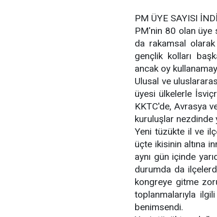
PM ÜYE SAYISI İND
PM'nin 80 olan üye sa
da rakamsal olarak 
gençlik kolları baş
ancak oy kullanama
Ulusal ve uluslarara
üyesi ülkelerle İsv
KKTC'de, Avrasya ve 
kuruluşlar nezdinde y
Yeni tüzükte il ve il
üçte ikisinin altına 
aynı gün içinde yarıd
durumda da ilçelerd
kongreye gitme zorun
toplanmalarıyla ilgi
benimsendi.