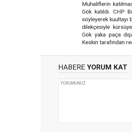
Muhaliflerin katılma
Gök katıldı. CHP Ba
söyleyerek kuultayı 
dilekçesiyle kürsüy
Gök yaka paça dışar
Keskin tarafından re
HABERE
YORUM KAT