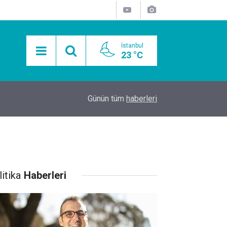
İstanbul
23 °C
15:11
Mobil Araçlarla Hayır Lokması Dağıtımının Avanta
Günün tüm
haberleri
itika
Haberleri