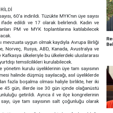
İRİLDİ
yısı, 60'a indirildi.
Tüzükte MYK'nın üye sayısı
ifade edildi ve 17 olarak belirlendi. Kadın ve
kanları PM ve MYK toplantılarına katılabilecek
yacak.
Re
sı mevzuata uygun olmak kaydıyla Avrupa Birliği
Be
içre, Norveç, Rusya, ABD, Kanada, Avustralya ve
Kafkasya ülkeleriyle bu ülkelerdeki uluslararası
urtdışı temsilcilikleri kurulabilecek.
çe yönetim kurulu üyeliklerinin üye tam sayısının
inmesi halinde düşmüş sayılacağı, asıl üyeliklerde
an fazla boşalma olması haliyle birlikte, her iki
e 45 gün, illerde ise 30 gün içinde olağanüstü
luluğu getirildi. Ayrıca il ve ilçe kongrelerinin
li sayı, üye tam sayısının salt çoğunluğu olarak