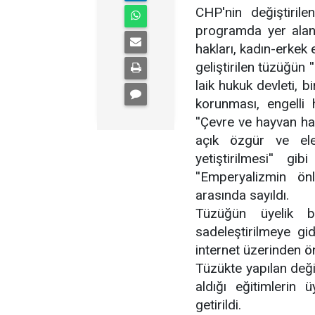
CHP'nin değiştirile
programda yer alan 
hakları, kadın-erkek e
geliştirilen tüzüğün 
laik hukuk devleti, b
korunması, engelli h
''Çevre ve hayvan ha
açık özgür ve ele
yetiştirilmesi'' gi
''Emperyalizmin ö
arasında sayıldı.
Tüzüğün üyelik b
sadeleştirilmeye gidi
internet üzerinden ön
Tüzükte yapılan değiş
aldığı eğitimlerin 
getirildi.