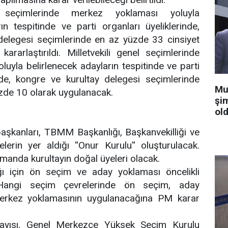
el seçimlerinde merkez yoklaması yoluyla
ın tespitinde ve parti organları üyeliklerinde,
delegesi seçimlerinde en az yüzde 33 cinsiyet
ararlaştırıldı. Milletvekili genel seçimlerinde
uyla belirlenecek adayların tespitinde ve parti
inde, kongre ve kurultay delegesi seçimlerinde
Mu
üzde 10 olarak uygulanacak.
şi
old
başkanları, TBMM Başkanlığı, Başkanvekilliği ve
lerin yer aldığı ''Onur Kurulu'' oluşturulacak.
zamanda kurultayın doğal üyeleri olacak.
ylığı için ön seçim ve aday yoklaması öncelikli
. Hangi seçim çevrelerinde ön seçim, aday
erkez yoklamasının uygulanacağına PM karar
sayısı, Genel Merkezce Yüksek Seçim Kurulu