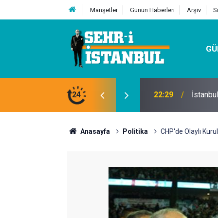
Manşetler
Günün Haberleri
Arşiv
S
GÜ
24
07:32
Kutu Si
Anasayfa
Politika
CHP'de Olaylı Kuru