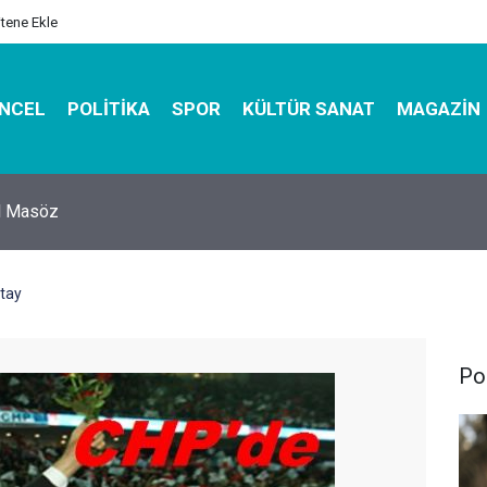
itene Ekle
NCEL
POLITIKA
SPOR
KÜLTÜR SANAT
MAGAZIN
hirbazı ile Estetik, Dayanıklı ve Çevre Dostu Ambalaj
ltay
Pol