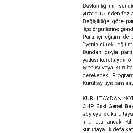
Başkanlığı'na sunul
yüzde 15'inden fazl
Değişikliğe göre par
ilçe örgütlerine gön
Parti içi eğitim de a
üyenin sürekli eğitim
Bundan böyle parti
yetkisi kurultayda ol
Meclisi veya Kurultay
gerekecek. Program 
Kurultay üye tam say
KURULTAYDAN NO
CHP
Eski Genel Başk
söyleyerek kurultaya
ima etti ancak Kıl
kurultaya ilk defa ka