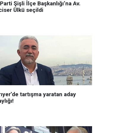
 Parti Şişli İlçe Başkanlığı’na Av.
iser Ülkü seçildi
rıyer’de tartışma yaratan aday
ylığı!