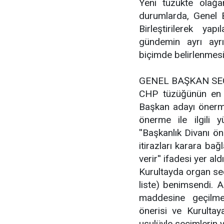
Yeni tüzükte olağa
durumlarda, Genel Ba
Birleştirilerek ya
gündemin ayrı ayr
biçimde belirlenmesi 
GENEL BAŞKAN SE
CHP tüzüğünün en ç
Başkan adayı önerme
önerme ile ilgili 
''Başkanlık Divanı ön
itirazları karara bağ
verir'' ifadesi yer ald
Kurultayda organ seç
liste) benimsendi.
maddesine geçilme
önerisi ve Kurultay
usulüyle seçimlerin y