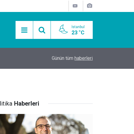
İstanbul
23 °C
15:11
Mobil Araçlarla Hayır Lokması Dağıtımının Avanta
Günün tüm
haberleri
itika
Haberleri