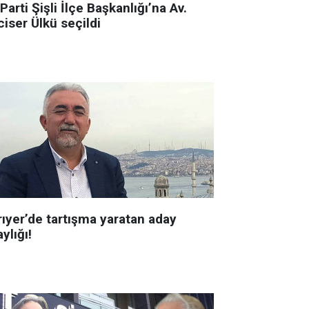
 Parti Şişli İlçe Başkanlığı’na Av.
iser Ülkü seçildi
rıyer’de tartışma yaratan aday
ylığı!