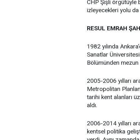
CHP Şişli örgütüyle
izleyecekleri yolu da
RESUL EMRAH ŞAH
1982 yılında Ankara
Sanatlar Üniversites
Bölümünden mezun 
2005-2006 yılları ar
Metropolitan Planlam
tarihi kent alanları 
aldı.
2006-2014 yılları ara
kentsel politika geli
verdi. Aynı zamanda 