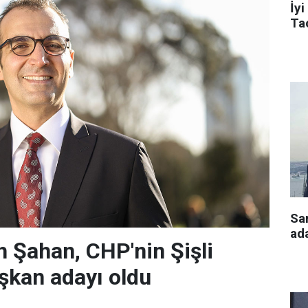
İyi
Tac
Sa
ada
 Şahan, CHP'nin Şişli
şkan adayı oldu