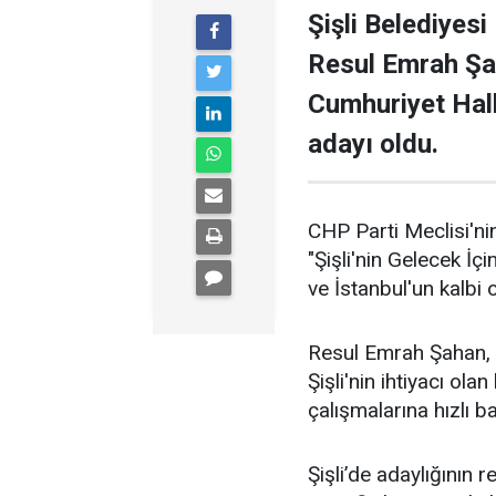
Şişli Belediyesi
Resul Emrah Şa
Cumhuriyet Halk
adayı oldu.
CHP Parti Meclisi'nin
"Şişli'nin Gelecek İçi
ve İstanbul'un kalbi ol
Resul Emrah Şahan, Ş
Şişli'nin ihtiyacı ola
çalışmalarına hızlı b
Şişli’de adaylığının