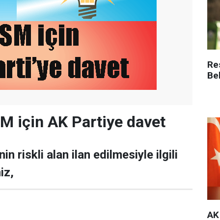
Re
Be
 için AK Partiye davet
n riskli alan ilan edilmesiyle ilgili
iz,
AK 