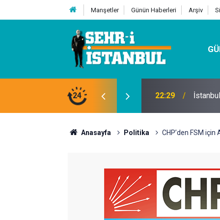
Manşetler
Günün Haberleri
Arşiv
S
GÜ
24
07:32
Kutu Si
Anasayfa
Politika
CHP’den FSM için A