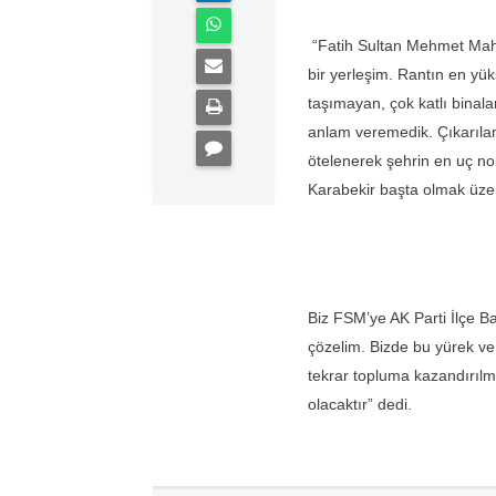
“Fatih Sultan Mehmet Mahal
bir yerleşim. Rantın en yü
taşımayan, çok katlı binalar
anlam veremedik. Çıkarıla
ötelenerek şehrin en uç no
Karabekir başta olmak üze
Biz FSM’ye AK Parti İlçe Baş
çözelim. Bizde bu yürek ve
tekrar topluma kazandırıl
olacaktır” dedi.