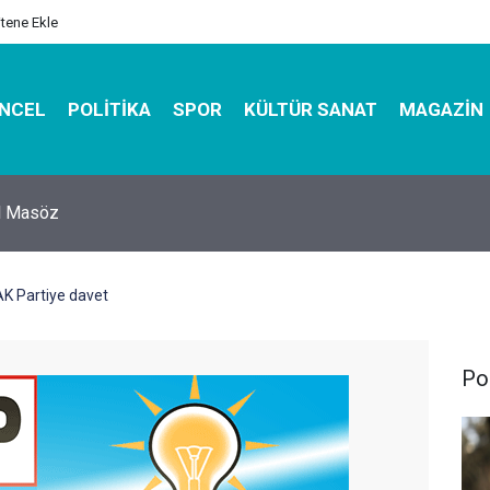
itene Ekle
NCEL
POLITIKA
SPOR
KÜLTÜR SANAT
MAGAZIN
hirbazı ile Estetik, Dayanıklı ve Çevre Dostu Ambalaj
K Partiye davet
Pol