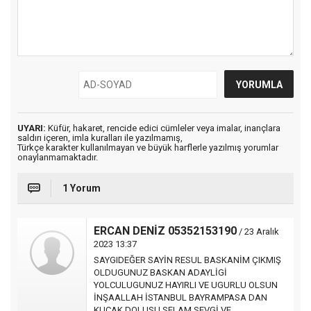
UYARI:
Küfür, hakaret, rencide edici cümleler veya imalar, inançlara
saldırı içeren, imla kuralları ile yazılmamış,
Türkçe karakter kullanılmayan ve büyük harflerle yazılmış yorumlar
onaylanmamaktadır.
1 Yorum
ERCAN DENİZ 05352153190
/ 23 Aralık
2023 13:37
SAYGIDEĞER SAYİN RESUL BASKANİM ÇIKMIŞ
OLDUGUNUZ BASKAN ADAYLİGİ
YOLCULUGUNUZ HAYIRLI VE UGURLU OLSUN
İNŞAALLAH İSTANBUL BAYRAMPASA DAN
KUCAK DOLUSU SELAM SEVGİ VE