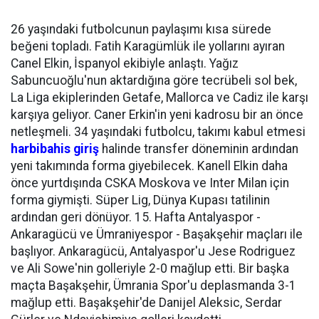
26 yaşındaki futbolcunun paylaşımı kısa sürede
beğeni topladı. Fatih Karagümlük ile yollarını ayıran
Canel Elkin, İspanyol ekibiyle anlaştı. Yağız
Sabuncuoğlu'nun aktardığına göre tecrübeli sol bek,
La Liga ekiplerinden Getafe, Mallorca ve Cadiz ile karşı
karşıya geliyor. Caner Erkin'in yeni kadrosu bir an önce
netleşmeli. 34 yaşındaki futbolcu, takımı kabul etmesi
harbibahis giriş
halinde transfer döneminin ardından
yeni takımında forma giyebilecek. Kanell Elkin daha
önce yurtdışında CSKA Moskova ve Inter Milan için
forma giymişti. Süper Lig, Dünya Kupası tatilinin
ardından geri dönüyor. 15. Hafta Antalyaspor -
Ankaragücü ve Ümraniyespor - Başakşehir maçları ile
başlıyor. Ankaragücü, Antalyaspor'u Jese Rodriguez
ve Ali Sowe'nin golleriyle 2-0 mağlup etti. Bir başka
maçta Başakşehir, Ümrania Spor'u deplasmanda 3-1
mağlup etti. Başakşehir'de Danijel Aleksic, Serdar