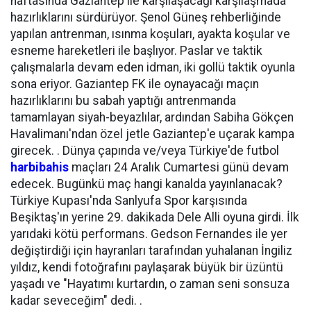
haftasında Gaziantep ile karşılaşacağı karşılaşmada
hazırlıklarını sürdürüyor. Şenol Güneş rehberliğinde
yapılan antrenman, ısınma koşuları, ayakta koşular ve
esneme hareketleri ile başlıyor. Paslar ve taktik
çalışmalarla devam eden idman, iki gollü taktik oyunla
sona eriyor. Gaziantep FK ile oynayacağı maçın
hazırlıklarını bu sabah yaptığı antrenmanda
tamamlayan siyah-beyazlılar, ardından Sabiha Gökçen
Havalimanı'ndan özel jetle Gaziantep'e uçarak kampa
girecek. . Dünya çapında ve/veya Türkiye'de futbol
harbibahis
maçları 24 Aralık Cumartesi günü devam
edecek. Bugünkü maç hangi kanalda yayınlanacak?
Türkiye Kupası'nda Sanlyufa Spor karşısında
Beşiktaş'ın yerine 29. dakikada Dele Alli oyuna girdi. İlk
yarıdaki kötü performans. Gedson Fernandes ile yer
değiştirdiği için hayranları tarafından yuhalanan İngiliz
yıldız, kendi fotoğrafını paylaşarak büyük bir üzüntü
yaşadı ve "Hayatımı kurtardın, o zaman seni sonsuza
kadar seveceğim" dedi. .