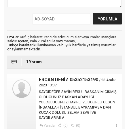
UYARI:
Küfür, hakaret, rencide edici cümleler veya imalar, inançlara
saldırı içeren, imla kuralları ile yazılmamış,
Türkçe karakter kullanılmayan ve büyük harflerle yazılmış yorumlar
onaylanmamaktadır.
1 Yorum
ERCAN DENİZ 05352153190
/ 23 Aralık
2023 13:37
SAYGIDEĞER SAYİN RESUL BASKANİM ÇIKMIŞ
OLDUGUNUZ BASKAN ADAYLİGİ
YOLCULUGUNUZ HAYIRLI VE UGURLU OLSUN
İNŞAALLAH İSTANBUL BAYRAMPASA DAN
KUCAK DOLUSU SELAM SEVGİ VE
SAYGILARIMLA
Yanıtla
(0)
(0)