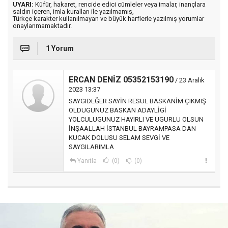
UYARI:
Küfür, hakaret, rencide edici cümleler veya imalar, inançlara
saldırı içeren, imla kuralları ile yazılmamış,
Türkçe karakter kullanılmayan ve büyük harflerle yazılmış yorumlar
onaylanmamaktadır.
1 Yorum
ERCAN DENİZ 05352153190
/ 23 Aralık
2023 13:37
SAYGIDEĞER SAYİN RESUL BASKANİM ÇIKMIŞ
OLDUGUNUZ BASKAN ADAYLİGİ
YOLCULUGUNUZ HAYIRLI VE UGURLU OLSUN
İNŞAALLAH İSTANBUL BAYRAMPASA DAN
KUCAK DOLUSU SELAM SEVGİ VE
SAYGILARIMLA
Yanıtla
(0)
(0)