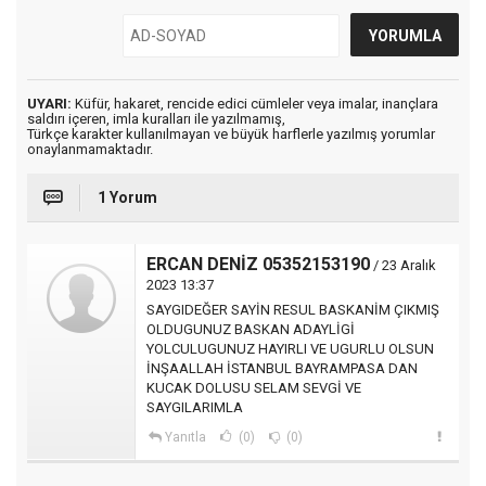
UYARI:
Küfür, hakaret, rencide edici cümleler veya imalar, inançlara
saldırı içeren, imla kuralları ile yazılmamış,
Türkçe karakter kullanılmayan ve büyük harflerle yazılmış yorumlar
onaylanmamaktadır.
1 Yorum
ERCAN DENİZ 05352153190
/ 23 Aralık
2023 13:37
SAYGIDEĞER SAYİN RESUL BASKANİM ÇIKMIŞ
OLDUGUNUZ BASKAN ADAYLİGİ
YOLCULUGUNUZ HAYIRLI VE UGURLU OLSUN
İNŞAALLAH İSTANBUL BAYRAMPASA DAN
KUCAK DOLUSU SELAM SEVGİ VE
SAYGILARIMLA
Yanıtla
(0)
(0)