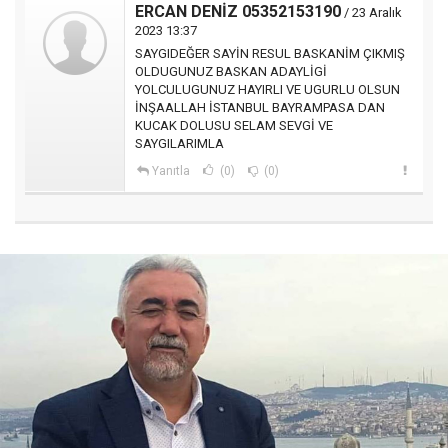
ERCAN DENİZ 05352153190
/ 23 Aralık
2023 13:37
SAYGIDEĞER SAYİN RESUL BASKANİM ÇIKMIŞ
OLDUGUNUZ BASKAN ADAYLİGİ
YOLCULUGUNUZ HAYIRLI VE UGURLU OLSUN
İNŞAALLAH İSTANBUL BAYRAMPASA DAN
KUCAK DOLUSU SELAM SEVGİ VE
SAYGILARIMLA
Yanıtla
(0)
(0)