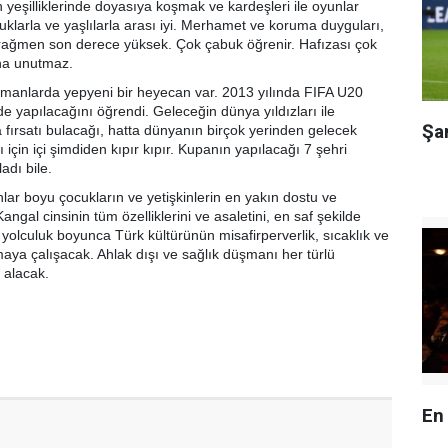
 yeşilliklerinde doyasıya koşmak ve kardeşleri ile oyunlar
klarla ve yaşlılarla arası iyi. Merhamet ve koruma duyguları,
rağmen son derece yüksek. Çok çabuk öğrenir. Hafızası çok
daha unutmaz.
amanlarda yepyeni bir heyecan var. 2013 yılında FIFA U20
e yapılacağını öğrendi. Geleceğin dünya yıldızları ile
Şa
 fırsatı bulacağı, hatta dünyanın birçok yerinden gelecek
ı için içi şimdiden kıpır kıpır. Kupanın yapılacağı 7 şehri
adı bile.
lar boyu çocukların ve yetişkinlerin en yakın dostu ve
ngal cinsinin tüm özelliklerini ve asaletini, en saf şekilde
yolculuk boyunca Türk kültürünün misafirperverlik, sıcaklık ve
maya çalışacak. Ahlak dışı ve sağlık düşmanı her türlü
r alacak.
En