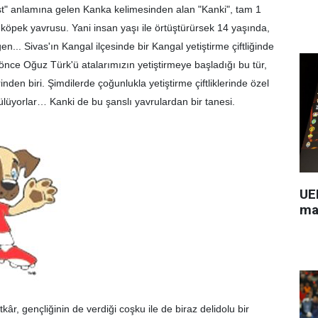
st" anlamına gelen Kanka kelimesinden alan "Kanki", tam 1
r köpek yavrusu. Yani insan yaşı ile örtüştürürsek 14 yaşında,
n... Sivas'ın Kangal ilçesinde bir Kangal yetiştirme çiftliğinde
 önce Oğuz Türk'ü atalarımızın yetiştirmeye başladığı bu tür,
nden biri. Şimdilerde çoğunlukla yetiştirme çiftliklerinde özel
ülüyorlar
… Kanki de bu
şanslı yavrulardan bir tanesi.
UEF
ma
atkâr, gençliğinin de verdiği coşku ile de biraz delidolu bir