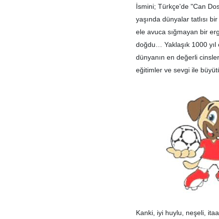
İsmini; Türkçe'de "Can Do
yaşında dünyalar tatlısı bi
ele avuca sığmayan bir erge
doğdu
… Yakla
şık 1000 yıl
dünyanın en değerli cinsleri
eğitimler ve sevgi ile büyüt
Kanki, iyi huylu, neşeli, ita