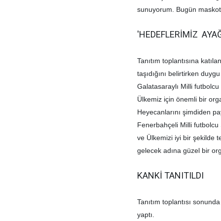
sunuyorum. Bugün maskot t
'HEDEFLERİMİZ AYAĞ
Tanıtım toplantısına katıla
taşıdığını belirtirken duyg
Galatasaraylı Milli futbolc
Ülkemiz için önemli bir or
Heyecanlarını şimdiden pa
Fenerbahçeli Milli futbolcu 
ve Ülkemizi iyi bir şekilde 
gelecek adına güzel bir or
KANKİ TANITILDI
Tanıtım toplantısı sonunda m
yaptı.