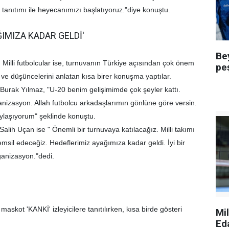
anıtımı ile heyecanımızı başlatıyoruz."diye konuştu.
IMIZA KADAR GELDİ'
Be
n Milli futbolcular ise, turnuvanın Türkiye açısından çok önem
pe
u ve düşüncelerini anlatan kısa birer konuşma yaptılar.
u Burak Yılmaz, "U-20 benim gelişimimde çok şeyler kattı.
ganizasyon. Allah futbolcu arkadaşlarımın gönlüne göre versin.
ylaşıyorum" şeklinde konuştu.
Salih Uçan ise " Önemli bir turnuvaya katılacağız. Milli takımı
temsil edeceğiz. Hedeflerimiz ayağımıza kadar geldi. İyi bir
ganizasyon."dedi.
askot 'KANKİ' izleyicilere tanıtılırken, kısa birde gösteri
Mi
Ed