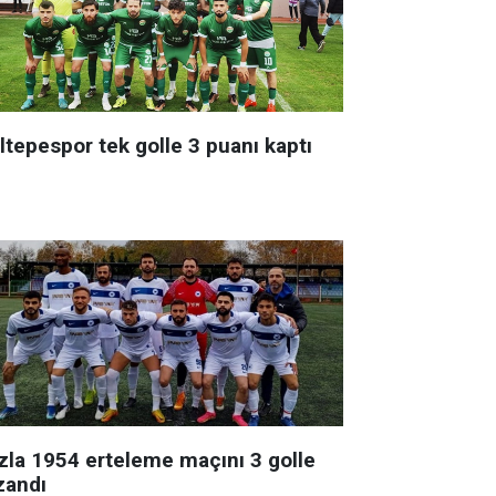
ltepespor tek golle 3 puanı kaptı
zla 1954 erteleme maçını 3 golle
zandı