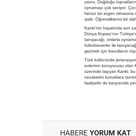
yavru. Doğduğu toprakların
oynamayı çok seviyor. Çocu
henüz bir ergen olmasına 
iyidir. Öğrendiklerini bir 
Kanki'nin hayatında son z
Dünya Kupası'nın Türkiye'd
tanışacağı, onlarla oynama
futbolseverler ile tanışacağ
gezmek için bavullarını topl
Türk kültüründe jenerasyon
evlerinin koruyucusu olan Ka
üzerinde taşıyan Kanki, bu 
nezaketini konuklara tanıt
faaliyetin de karşısında ye
HABERE
YORUM KAT