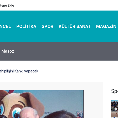
itene Ekle
NCEL
POLITIKA
SPOR
KÜLTÜR SANAT
MAGAZIN
hirbazı ile Estetik, Dayanıklı ve Çevre Dostu Ambalaj
hipliğini Kanki yapacak
Sp