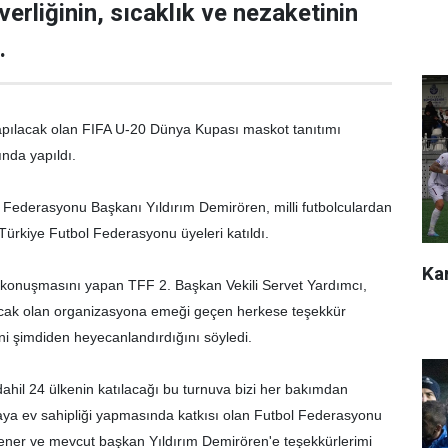
erliğinin, sıcaklık ve nezaketinin
.
apılacak olan FIFA U-20 Dünya Kupası maskot tanıtımı
ında yapıldı.
l Federasyonu Başkanı Yıldırım Demirören, milli futbolculardan
Türkiye Futbol Federasyonu üyeleri katıldı.
Kar
ış konuşmasını yapan TFF 2. Başkan Vekili Servet Yardımcı,
acak olan organizasyona emeği geçen herkese teşekkür
ni şimdiden heyecanlandırdığını söyledi.
dahil 24 ülkenin katılacağı bu turnuva bizi her bakımdan
aya ev sahipliği yapmasında katkısı olan Futbol Federasyonu
er ve mevcut başkan Yıldırım Demirören'e teşekkürlerimi