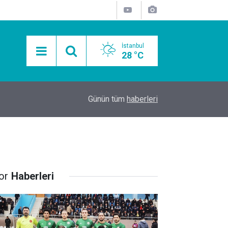
İstanbul
28 °C
15:11
Mobil Araçlarla Hayır Lokması Dağıtımının Avanta
Günün tüm
haberleri
or
Haberleri