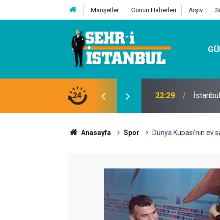
Manşetler
Günün Haberleri
Arşiv
S
GÜ
24
07:32
Kutu Si
Anasayfa
Spor
Dünya Kupası'nın ev sa