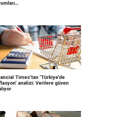
rumları…
nancial Times’tan ‘Türkiye’de
lasyon’ analizi: Verilere güven
lıyor