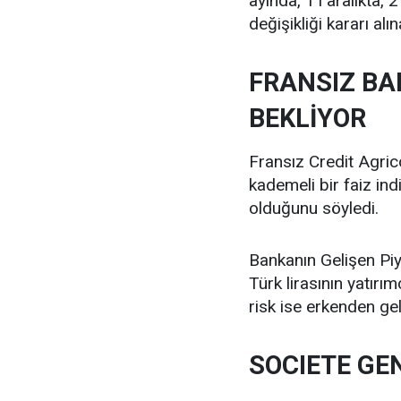
ayında, 1’i aralıkta, 
değişikliği kararı al
FRANSIZ BA
BEKLİYOR
Fransız Credit Agri
kademeli bir faiz in
olduğunu söyledi.
Bankanın Gelişen Pi
Türk lirasının yatırı
risk ise erkenden gel
SOCIETE GE