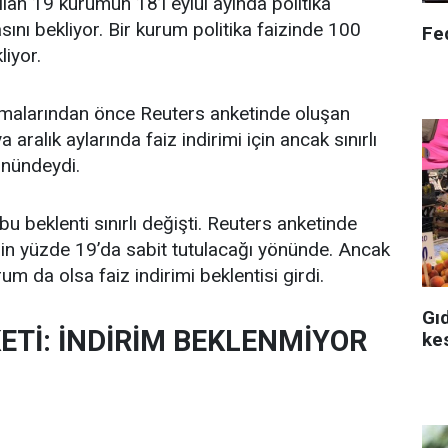
lan 19 kurumun 18’i eylül ayında politika
asını bekliyor. Bir kurum politika faizinde 100
Fed
liyor.
amalarından önce Reuters anketinde oluşan
 aralık aylarında faiz indirimi için ancak sınırlı
önündeydi.
u beklenti sınırlı değişti. Reuters anketinde
erin yüzde 19’da sabit tutulacağı yönünde. Ancak
um da olsa faiz indirimi beklentisi girdi.
Gı
ETİ: İNDİRİM BEKLENMİYOR
ke