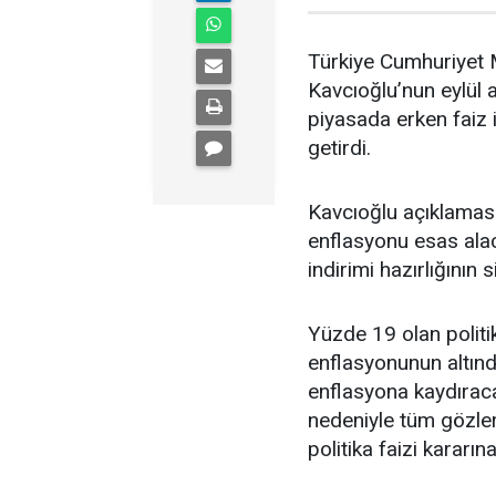
Türkiye Cumhuriyet
Kavcıoğlu’nun eylül 
piyasada erken faiz i
getirdi.
Kavcıoğlu açıklaması
enflasyonu esas alac
indirimi hazırlığının 
Yüzde 19 olan politi
enflasyonunun altın
enflasyona kaydıraca
nedeniyle tüm gözle
politika faizi kararına