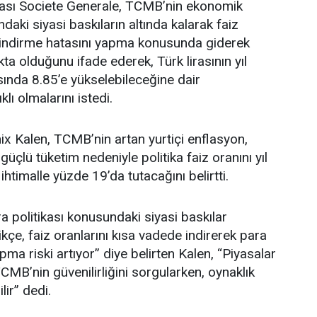
kası Societe Generale, TCMB’nin ekonomik
aki siyasi baskıların altında kalarak faiz
n indirme hatasını yapma konusunda giderek
ta olduğunu ifade ederek, Türk lirasının yıl
ında 8.85’e yükselebileceğine dair
ıklı olmalarını istedi.
ix Kalen, TCMB’nin artan yurtiçi enflasyon,
güçlü tüketim nedeniyle politika faiz oranını yıl
timalle yüzde 19’da tutacağını belirtti.
a politikası konusundaki siyasi baskılar
çe, faiz oranlarını kısa vadede indirerek para
pma riski artıyor” diye belirten Kalen, “Piyasalar
CMB’nin güvenilirliğini sorgularken, oynaklık
lir” dedi.