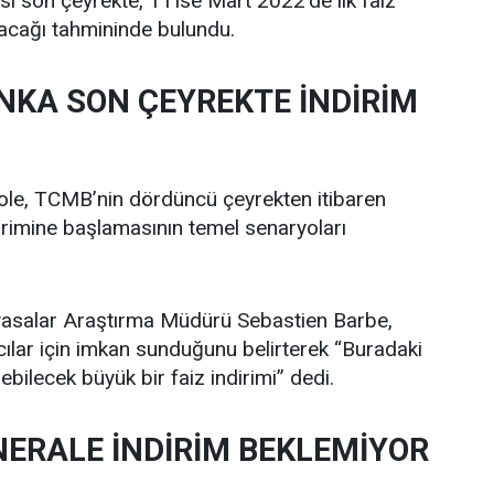
2’si son çeyrekte, 1’i ise Mart 2022’de ilk faiz
ınacağı tahmininde bulundu.
NKA SON ÇEYREKTE İNDİRİM
cole, TCMB’nin dördüncü çeyrekten itibaren
dirimine başlamasının temel senaryoları
yasalar Araştırma Müdürü Sebastien Barbe,
mcılar için imkan sunduğunu belirterek “Buradaki
ebilecek büyük bir faiz indirimi” dedi.
NERALE İNDİRİM BEKLEMİYOR