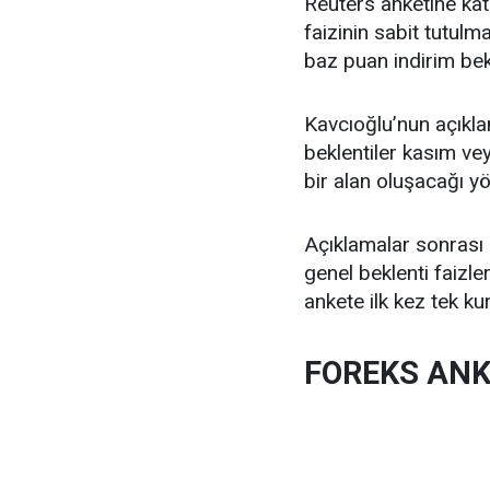
Reuters anketine katı
faizinin sabit tutulm
baz puan indirim bek
Kavcıoğlu’nun açıkl
beklentiler kasım veya
bir alan oluşacağı y
Açıklamalar sonrası b
genel beklenti faizl
ankete ilk kez tek kur
FOREKS ANK