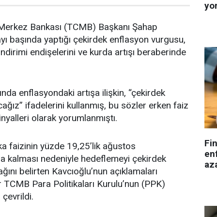
yo
 Merkez Bankası (TCMB) Başkanı Şahap
ayı başında yaptığı çekirdek enflasyon vurgusu,
ndirimi endişelerini ve kurda artışı beraberinde
nda enflasyondaki artışa ilişkin, “çekirdek
ağız” ifadelerini kullanmış, bu sözler erken faiz
sinyalleri olarak yorumlanmıştı.
Fi
ka faizinin yüzde 19,25’lik ağustos
enf
da kalması nedeniyle hedeflemeyi çekirdek
aza
ğını belirten Kavcıoğlu’nun açıklamaları
r TCMB Para Politikaları Kurulu’nun (PPK)
 çevrildi.