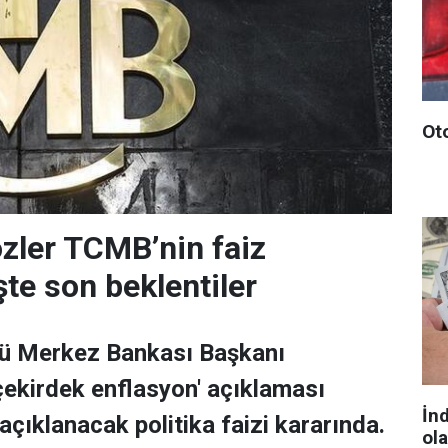
Ot
zler TCMB’nin faiz
şte son beklentiler
zü Merkez Bankası Başkanı
çekirdek enflasyon' açıklaması
İn
açıklanacak politika faizi kararında.
ol