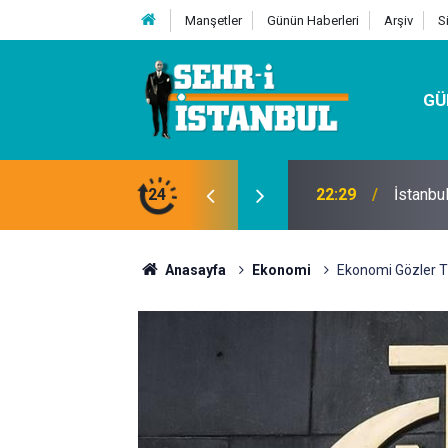
Manşetler
Günün Haberleri
Arşiv
S
GÜ
24
07:32
Kutu Si
Anasayfa
Ekonomi
Ekonomi Gözler TC