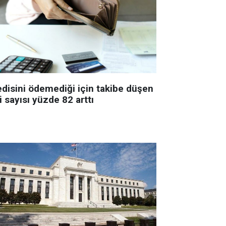
edisini ödemediği için takibe düşen
i sayısı yüzde 82 arttı