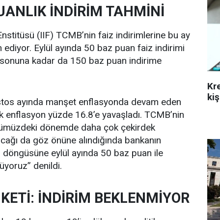
PUANLIK İNDİRİM TAHMİNİ
nstitüsü (IIF) TCMB’nin faiz indirimlerine bu ay
 ediyor. Eylül ayında 50 baz puan faiz indirimi
l sonuna kadar da 150 baz puan indirime
Kr
kiş
ustos ayında manşet enflasyonda devam eden
ek enflasyon yüzde 16.8’e yavaşladı. TCMB’nin
önümüzdeki dönemde daha çok çekirdek
cağı da göz önüne alındığında bankanın
m döngüsüne eylül ayında 50 baz puan ile
yoruz” denildi.
KETİ: İNDİRİM BEKLENMİYOR