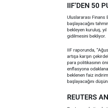
IIF’DEN 50 
Uluslararası Finans E
başlayacağını tahmin
bekleyen kuruluş, yı
gidilmesini bekliyor.
IIF raporunda, “Ağ
artışa karşın çekird
para politikasının 
enflasyona odaklana
beklenen faiz indiri
başlayacağını düşünü
REUTERS AN