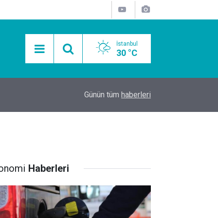
İstanbul
30 °C
15:11
Mobil Araçlarla Hayır Lokması Dağıtımının Avanta
Günün tüm
haberleri
onomi
Haberleri