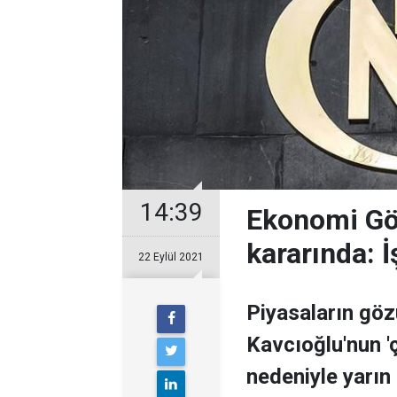
14:39
Ekonomi Gö
kararında: İ
22 Eylül 2021
Piyasaların gö
Kavcıoğlu'nun '
nedeniyle yarın 