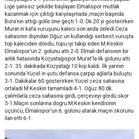
Lige şanssız şekilde başlayan Elmalıspor mutlak
kazanmak için çıktığı karşılaşmada ,maçın başında
Bora'nın attığı golle öne geçti 1-0. Dk.20 yi gösterirken
Murat ın kafa vuruşunu kaleci son anda önledi.Ceza
sahasının dışından Oğuz un kullandığı serbest vuruşta
top kaleciden döndü, topu iyi takip eden M.Keskin
Elmalıspor'un 2. golunu attı 2-0. Elmalı defansının bir
anlık hatasında Kozyatağıspor Murat'la ilk golunu attı
2-1. 35. dakikada Kozyatağı 10 kişi kaldı. İlk yarının
sonunda Yücel in şutu defansa çarpıp ağlarla buluştu
3-1. Dakikalar 60 gösterirken Yücel ceza sahasına
ortaladı M.Keskin tamamladı 4-1. Oğuz 80.dk.
çalımlarla ceza sahasına girdi, çerçeveyi gördü skor
5-1.Maçın sonlarına dogru M.Keskin kendisinin
üçüncü, Elmalıspor'un 6. golünü atarak maçın skorunu
ilan etti 6-1.