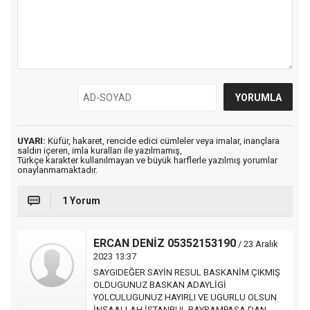
UYARI:
Küfür, hakaret, rencide edici cümleler veya imalar, inançlara
saldırı içeren, imla kuralları ile yazılmamış,
Türkçe karakter kullanılmayan ve büyük harflerle yazılmış yorumlar
onaylanmamaktadır.
1 Yorum
ERCAN DENİZ 05352153190
/ 23 Aralık
2023 13:37
SAYGIDEĞER SAYİN RESUL BASKANİM ÇIKMIŞ
OLDUGUNUZ BASKAN ADAYLİGİ
YOLCULUGUNUZ HAYIRLI VE UGURLU OLSUN
İNŞAALLAH İSTANBUL BAYRAMPASA DAN