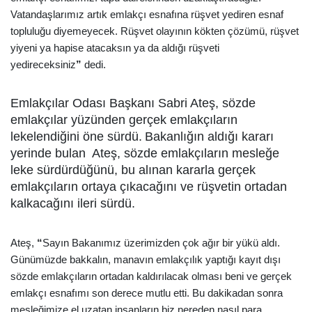
Vatandaşlarımız artık emlakçı esnafına rüşvet yediren esnaf
topluluğu diyemeyecek. Rüşvet olayının kökten çözümü, rüşvet
yiyeni ya hapise atacaksın ya da aldığı rüşveti
yedireceksiniz
”
dedi.
Emlakçılar Odası Başkanı Sabri Ateş, sözde
emlakçılar yüzünden gerçek emlakçıların
lekelendiğini öne sürdü.
Bakanlığın aldığı kararı
yerinde bulan Ateş, sözde emlakçıların mesleğe
leke sürdürdüğünü, bu alınan kararla gerçek
emlakçıların ortaya çıkacağını ve rüşvetin ortadan
kalkacağını ileri sürdü.
Ateş,
“
Sayın Bakanımız üzerimizden çok ağır bir yükü aldı.
Günümüzde bakkalın, manavın emlakçılık yaptığı kayıt dışı
sözde emlakçıların ortadan kaldırılacak olması beni ve gerçek
emlakçı esnafımı son derece mutlu etti. Bu dakikadan sonra
mesleğimize el uzatan insanların biz nereden nasıl para