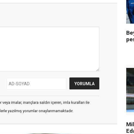
Be
pe
veya imalar, inançlara saldırı içeren, imla kuralları ile
flerle yazılmış yorumlar onaylanmamaktadır.
Mi
Ed