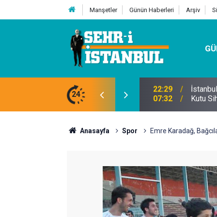
Manşetler
Günün Haberleri
Arşiv
S
GÜ
24
07:32
Kutu Si
Anasayfa
Spor
Emre Karadağ, Bağcıl