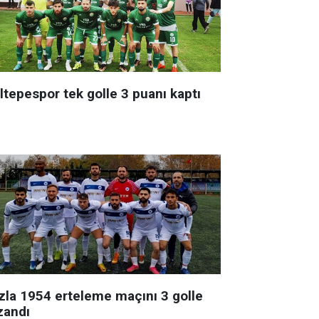
ltepespor tek golle 3 puanı kaptı
zla 1954 erteleme maçını 3 golle
zandı