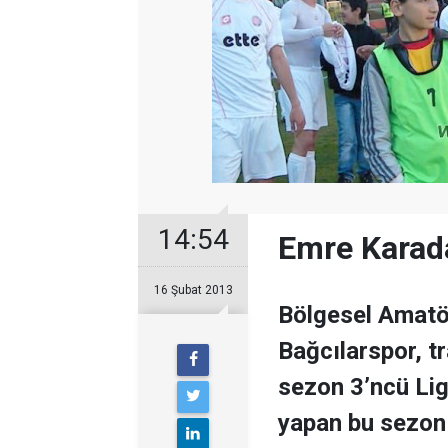
14:54
Emre Karada
16 Şubat 2013
Bölgesel Amatör
Bağcılarspor, t
sezon 3’ncü Li
yapan bu sezon