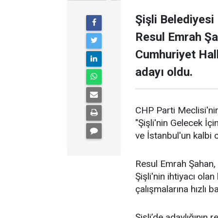
Şişli Belediyesi
Resul Emrah Şa
Cumhuriyet Halk
adayı oldu.
CHP Parti Meclisi'nin
"Şişli'nin Gelecek İçi
ve İstanbul'un kalbi ol
Resul Emrah Şahan, Ş
Şişli'nin ihtiyacı ola
çalışmalarına hızlı b
Şişli’de adaylığının