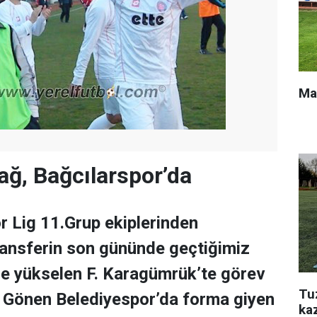
Ma
ğ, Bağcılarspor’da
 Lig 11.Grup ekiplerinden
ransferin son gününde geçtiğimiz
ge yükselen F. Karagümrük’te görev
Tu
 Gönen Belediyespor’da forma giyen
ka