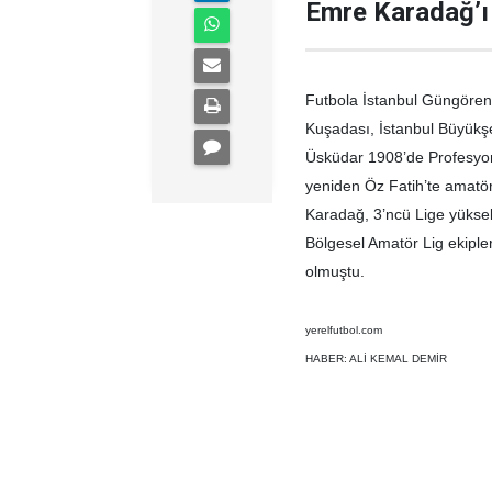
Emre Karadağ’ı 
Futbola İstanbul Güngören
Kuşadası, İstanbul Büyükşe
Üsküdar 1908’de Profesyon
yeniden Öz Fatih’te amatör
Karadağ, 3’ncü Lige yükse
Bölgesel Amatör Lig ekiple
olmuştu.
yerelfutbol.com
HABER: ALİ KEMAL DEMİR