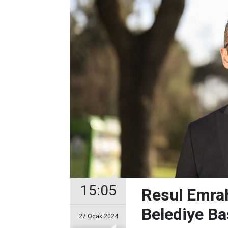
15:05
Resul Emrah
Belediye Ba
27 Ocak 2024