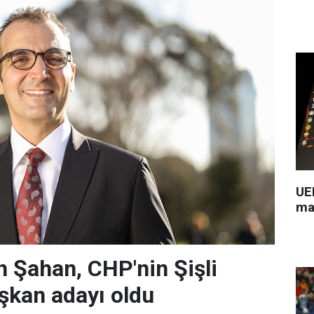
UEF
ma
 Şahan, CHP'nin Şişli
şkan adayı oldu