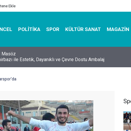
itene Ekle
NCEL
POLITIKA
SPOR
KÜLTÜR SANAT
MAGAZIN
hirbazı ile Estetik, Dayanıklı ve Çevre Dostu Ambalaj
arspor’da
Sp