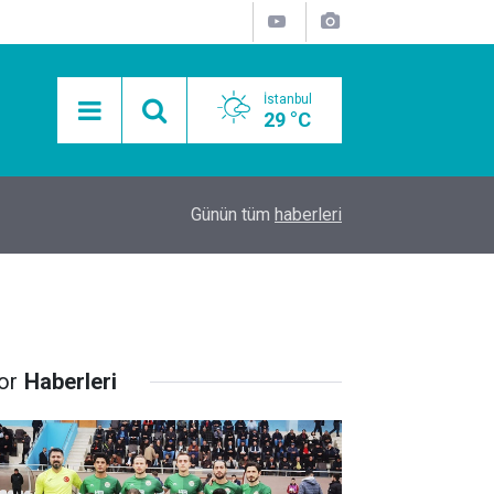
İstanbul
29 °C
15:11
Mobil Araçlarla Hayır Lokması Dağıtımının Avanta
Günün tüm
haberleri
or
Haberleri