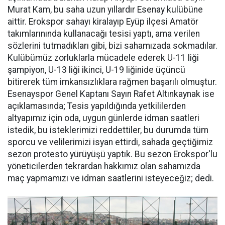
Murat Kam, bu saha uzun yıllardır Esenay kulübüne
aittir. Erokspor sahayı kiralayıp Eyüp ilçesi Amatör
takımlarınında kullanacağı tesisi yaptı, ama verilen
sözlerini tutmadıkları gibi, bizi sahamızada sokmadılar.
Kulübümüz zorluklarla mücadele ederek U-11 liği
şampiyon, U-13 liği ikinci, U-19 liğinide üçüncü
bitirerek tüm imkansızlıklara rağmen başarılı olmuştur.
Esenayspor Genel Kaptanı Sayın Rafet Altınkaynak ise
açıklamasında; Tesis yapıldığında yetkililerden
altyapımız için oda, uygun günlerde idman saatleri
istedik, bu isteklerimizi reddettiler, bu durumda tüm
sporcu ve velilerimizi isyan ettirdi, sahada geçtiğimiz
sezon protesto yürüyüşü yaptık. Bu sezon Erokspor'lu
yöneticilerden tekrardan hakkımız olan sahamızda
maç yapmamızı ve idman saatlerini isteyeceğiz; dedi.