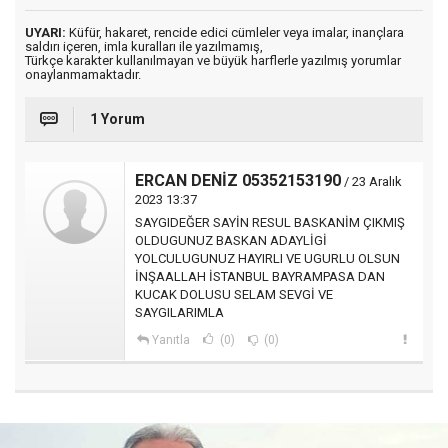
UYARI:
Küfür, hakaret, rencide edici cümleler veya imalar, inançlara
saldırı içeren, imla kuralları ile yazılmamış,
Türkçe karakter kullanılmayan ve büyük harflerle yazılmış yorumlar
onaylanmamaktadır.
1 Yorum
ERCAN DENİZ 05352153190
/ 23 Aralık
2023 13:37
SAYGIDEĞER SAYİN RESUL BASKANİM ÇIKMIŞ
OLDUGUNUZ BASKAN ADAYLİGİ
YOLCULUGUNUZ HAYIRLI VE UGURLU OLSUN
İNŞAALLAH İSTANBUL BAYRAMPASA DAN
KUCAK DOLUSU SELAM SEVGİ VE
SAYGILARIMLA
Yanıtla
(0)
(0)