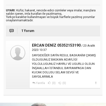
UYARI:
Küfür, hakaret, rencide edici cümleler veya imalar, inançlara
saldırı içeren, imla kuralları ile yazılmamış,
Türkçe karakter kullanılmayan ve büyük harflerle yazılmış yorumlar
onaylanmamaktadır.
1 Yorum
ERCAN DENİZ 05352153190
/ 23 Aralık
2023 13:37
SAYGIDEĞER SAYİN RESUL BASKANİM ÇIKMIŞ
OLDUGUNUZ BASKAN ADAYLİGİ
YOLCULUGUNUZ HAYIRLI VE UGURLU OLSUN
İNŞAALLAH İSTANBUL BAYRAMPASA DAN
KUCAK DOLUSU SELAM SEVGİ VE
SAYGILARIMLA
Yanıtla
(0)
(0)