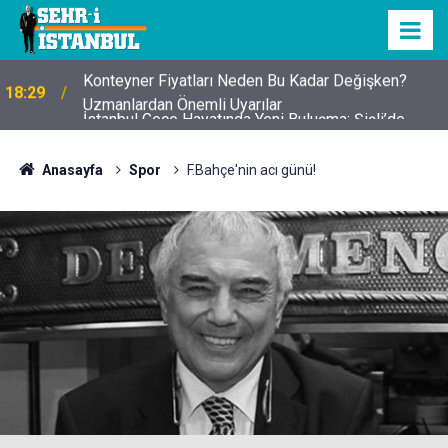
İstanbul Gece Hayatında Yeni Buluşma: Şişli’de
23:25
Army of Fighters 5 Gecesi
Anasayfa
Spor
F.Bahçe'nin acı günü!