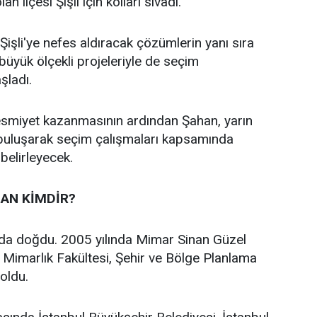
an ilçesi Şişli için kolları sıvadı.
işli'ye nefes aldıracak çözümlerin yanı sıra
n büyük ölçekli projeleriyle de seçim
aşladı.
 resmiyet kazanmasının ardından Şahan, yarın
 buluşarak seçim çalışmaları kapsamında
 belirleyecek.
AN KİMDİR?
’da doğdu. 2005 yılında Mimar Sinan Güzel
i Mimarlık Fakültesi, Şehir ve Bölge Planlama
oldu.