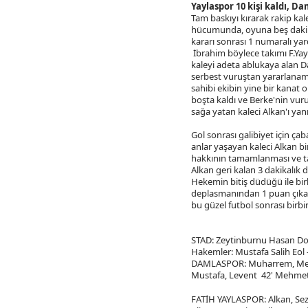
Yaylaspor 10 kişi kaldı, Da
Tam baskıyı kırarak rakip ka
hücumunda, oyuna beş dakika
kararı sonrası 1 numaralı yar
İbrahim böylece takımı F.Yayl
kaleyi adeta ablukaya alan D
serbest vuruştan yararlanamad
sahibi ekibin yine bir kanat
boşta kaldı ve Berke'nin vu
sağa yatan kaleci Alkan'ı yanı
Gol sonrası galibiyet için 
anlar yaşayan kaleci Alkan bi
hakkının tamamlanması ve ta
Alkan geri kalan 3 dakikalık
Hekemin bitiş düdüğü ile bir
deplasmanından 1 puan çıkarm
bu güzel futbol sonrası birbir
STAD: Zeytinburnu Hasan Do
Hakemler: Mustafa Salih Eol 
DAMLASPOR: Muharrem, Mehmet
Mustafa, Levent 42' Mehmet, 
FATİH YAYLASPOR: Alkan, Sez