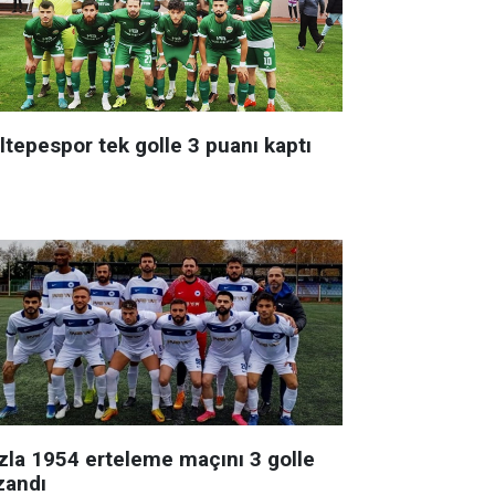
ltepespor tek golle 3 puanı kaptı
zla 1954 erteleme maçını 3 golle
zandı