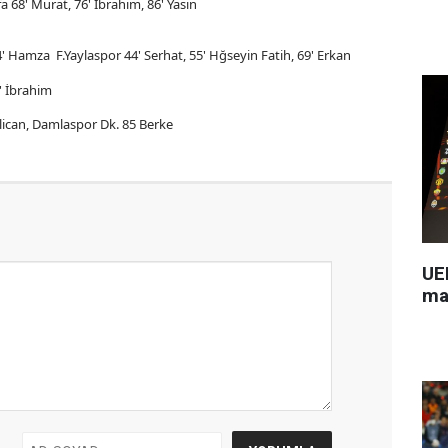
a 68' Murat, 76' İbrahim, 86' Yasin
Hamza F.Yaylaspor 44' Serhat, 55' Hğseyin Fatih, 69' Erkan
' İbrahim
lican, Damlaspor Dk. 85 Berke
UEF
ma