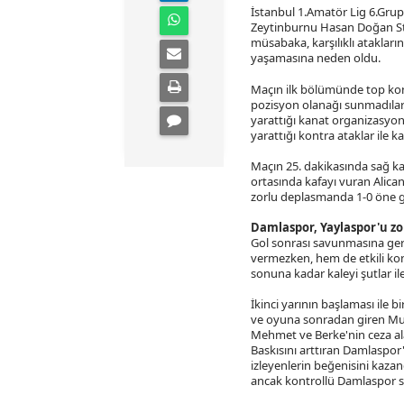
İstanbul 1.Amatör Lig 6.Grup'
Zeytinburnu Hasan Doğan Stadı
müsabaka, karşılıklı atakların
yaşamasına neden oldu.
Maçın ilk bölümünde top kontr
pozisyon olanağı sunmadılar.
yarattığı kanat organizasyonl
yarattığı kontra ataklar ile k
Maçın 25. dakikasında sağ ka
ortasında kafayı vuran Alic
zorlu deplasmanda 1-0 öne g
Damlaspor, Yaylaspor'u zo
Gol sonrası savunmasına geri
vermezken, hem de etkili kont
sonuna kadar kaleyi şutlar il
İkinci yarının başlaması ile b
ve oyuna sonradan giren Musta
Mehmet ve Berke'nin ceza alan
Baskısını arttıran Damlaspor
izleyenlerin beğenisini kazand
ancak kontrollü Damlaspor