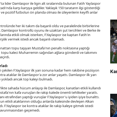
ta lider Damlaspor ile ligin alt sıralarında bulunan Fatih Yaylaspor
'nda karşı karşıya geldiler. Yaklaşık 150 taratarın ilgi gösterdiği
 ve pozitif futbolun ön planda olması ile izleyenlerin keyifli anlar
olünde her iki takım da başarılı oldu ve paralelinde birbirlerine
 Damlaspor kontrollü oyunu ile uzaktan şut tercihleri ve Berke ile
arında etkili olmak isterken, F.Yaylaspor ise kaptan Fatih'in
arşılık vermek istedi ancak başarılı olamadı.
nattan topu taşıyan Mustafa'nın penaltı noktasına yaptığı
an topu kaleci Muharremin sağından ağlara gönderdi ve takımını
eçirdi.
rladı
 çekilen F.Yaylaspor ilk yarı sonuna kadar hem rakibine pozisyon
Kar
ra ataklar ile Damlaspor'a zor anlar yaşattı. Damlaspor ilk yarı
e yokladı ancak top kaleyi bulmadı.
irlikte sahada hücum anlayışı ile Damlaspor, kanatları etkili kullandı
fa'nın kafa vuruşları ile rakip kalede önemli tehlikeler yarattı.
ı etrafından yaptığı vuruşlar F.Yaylaspor'u iyiden iyiye bunalttı.
'un etkili ataklarının olduğu anlarda kalesinde devleşen Alkan
ı. F.Yaylaspor ise kontra ataklar ile rakip kaleye gitmek istedi
 savunmasından geçemedi.