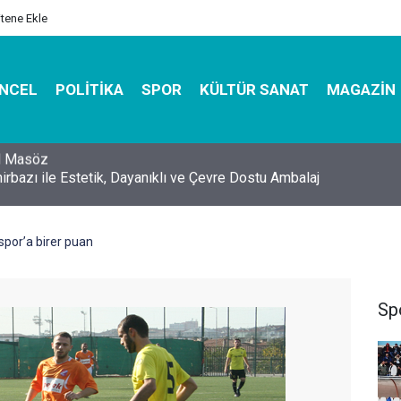
itene Ekle
NCEL
POLITIKA
SPOR
KÜLTÜR SANAT
MAGAZIN
hirbazı ile Estetik, Dayanıklı ve Çevre Dostu Ambalaj
spor’a birer puan
Sp