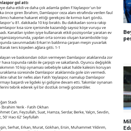
mlaspor gol attı
leye daha etkili ve daha çok adamla giden F.Yaylaspor'un bir
 önce giren İbrahim, Damlaspor ceza alanı etrafında verilen faul
dımcı hakeme hakaret ettiği gerekçesi ile kırmızı kart gördü.
aspor'u 81. dakikada 10 kişi bıraktı. Bu dakikadan sonra rakip
amlaspor kısa süre içerisinde kazandığı sayısız köşe vuruşu ve
Be
ı. Kanatları iyiden iyiye kullanarak etkili pozisyonlar yaratan ev
 organizasyonunda, yapılan orta sonrası oluşan karambolde top
pe
ruşunda savunmadaki Erkan'ın baldırına çarpan meşin yuvarlak
ltarak ters köşeden ağlara gitti. 1-1
çabalayan ve baskısından ödün vermeyen Damlaspor ataklarında zor
r hava topunda rakibi ile çarpıştı ve sakatlandı. Oyuncu değişiklik
kımının 10 kişi oynaması sebebiyle sakat halde kalesini koruyan
 duraklama süresinde Damlaspor ataklarında gole izin vermedi.
likte rahat bir nefes alan Fatih Yaylaspor, namalup Damlaspor
ayı başardı ve ligdeki iyi gidişine devam etti. Takımlar oynanan
lerini tebrik ederek iyil bir dostluk örneği gösterdiler.
ğan Stadı
- İbrahim Yerik - Fatih Okhan
 Can, Feyzullah, Suat, Hamza, Serdar, Berke, Yalçın, Sevdin,
50' Hacı 62' Seyfullah
Mi
gin, Serhat, Erkan, Murat, Gökhan, Ersin, Muhammet Yıldırım,
Ed