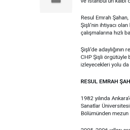
ve İstanbul'un kalbi ol
Resul Emrah Şahan, Ş
Şişli'nin ihtiyacı ola
çalışmalarına hızlı b
Şişli’de adaylığının
CHP Şişli örgütüyle
izleyecekleri yolu da
RESUL EMRAH ŞAH
1982 yılında Ankara
Sanatlar Üniversites
Bölümünden mezun 