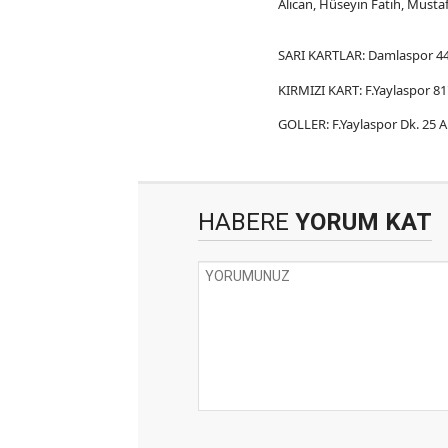
Alican, Hüseyin Fatih, Mustaf
SARI KARTLAR: Damlaspor 44' 
KIRMIZI KART: F.Yaylaspor 81
GOLLER: F.Yaylaspor Dk. 25 A
HABERE
YORUM KAT