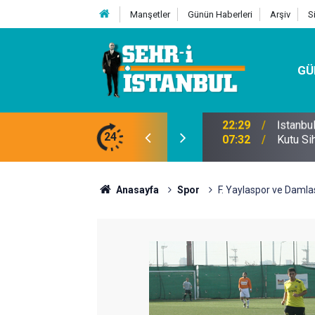
Manşetler
Günün Haberleri
Arşiv
S
GÜ
24
07:32
Kutu Si
Anasayfa
Spor
F. Yaylaspor ve Damla