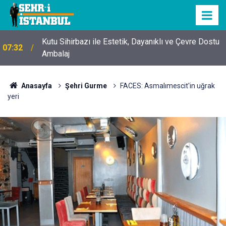
Kutu Sihirbazı ile Estetik, Dayanıklı ve Çevre Dostu
07:32
Ambalaj
Anasayfa
Şehri Gurme
FACES: Asmalımescit'in uğrak
yeri