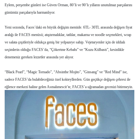
Eylem, perşembe günleri ise Güven Orman, 80’li ve 90’lı yılların unutulmaz parçalarını
günümüz parçalarıyla harmanlıyor.
Yeni sezonda, Faces’daki en büyük değişim menüde. 6TL- 30TL arasında değişen fiyat
aralığı ile FACES menüsü; atıştırmalıklar, tatlılar, makarna ve noodle seçenekleri, wrap
ve salata çeşitleriyle oldukça geniş bir yelpazeye sahip. Vejetaryenler için de iddialı
seçimlerin olduğu FACES’da, “Çökertme Kebabı” ve “Kuzu Külbastı”, kesinlikle
denemeniz gereken lezzetler arasında yer alıyor.
“Black Pearl”, “Magic Tornado”, “Absinthe Mojito”, “Ginsang” ve “Red Mind” ise,
sadece FACES’da bulabileceğiniz özel kokteyllerden. Gün geçtikçe değişen çehresi ile
eğlence merkezi haline gelen Asmalımescit’te, FACES’a uğramadan gecenizi bitirmeyin.