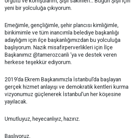
örgütü ve komşularım, Şişli sakinleri… Bugün Şişli için
yeni bir yolculuğa çıkıyorum.
Emeğimle, gençliğimle, şehir plancısı kimliğimle,
birikimimle ve tüm inancımla belediye başkanlığı
adaylığım için ilçe başkanlığımızdan bu yolculuğa
başlıyorum. Nazik misafirperverlikleri için İlçe
Başkanımız @tamerozcanli ‘ya ve destek veren
herkese teşekkür ediyorum.
2019’da Ekrem Başkanımızla İstanbul’da başlayan
gerçek hizmet anlayışı ve demokratik kentleri kurma
vizyonumuz güçlenerek İstanbul’un her köşesine
yayılacak.
Umutluyuz, heyecanlıyız, hazırız.
Başlıyoruz.