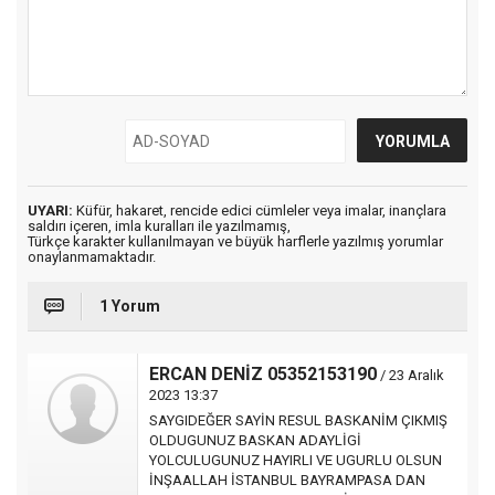
UYARI:
Küfür, hakaret, rencide edici cümleler veya imalar, inançlara
saldırı içeren, imla kuralları ile yazılmamış,
Türkçe karakter kullanılmayan ve büyük harflerle yazılmış yorumlar
onaylanmamaktadır.
1 Yorum
ERCAN DENİZ 05352153190
/ 23 Aralık
2023 13:37
SAYGIDEĞER SAYİN RESUL BASKANİM ÇIKMIŞ
OLDUGUNUZ BASKAN ADAYLİGİ
YOLCULUGUNUZ HAYIRLI VE UGURLU OLSUN
İNŞAALLAH İSTANBUL BAYRAMPASA DAN