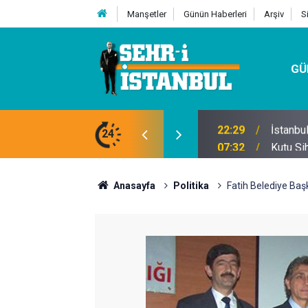
Manşetler
Günün Haberleri
Arşiv
S
GÜ
24
07:32
Kutu Si
Anasayfa
Politika
Fatih Belediye Baş