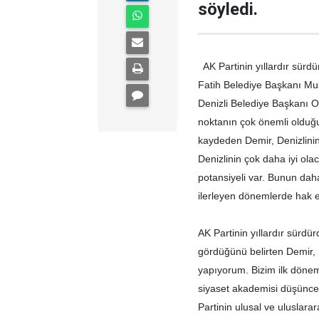
söyledi.
AK Partinin yıllardır sürd
Fatih Belediye Başkanı Must
Denizli Belediye Başkanı Os
noktanın çok önemli olduğu
kaydeden Demir, Denizlini
Denizlinin çok daha iyi ola
potansiyeli var. Bunun dah
ilerleyen dönemlerde hak et
AK Partinin yıllardır sürdü
gördüğünü belirten Demir, 
yapıyorum. Bizim ilk dönem
siyaset akademisi düşüncesi
Partinin ulusal ve uluslara