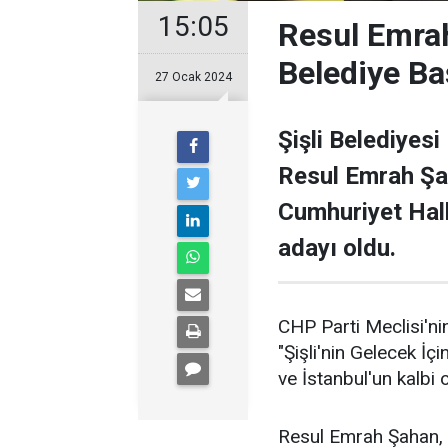
15:05
Resul Emrah
Belediye Ba
27 Ocak 2024
Şişli Belediyesi
Resul Emrah Şa
Cumhuriyet Halk
adayı oldu.
CHP Parti Meclisi'nin
"Şişli'nin Gelecek İçi
ve İstanbul'un kalbi ol
Resul Emrah Şahan, Ş