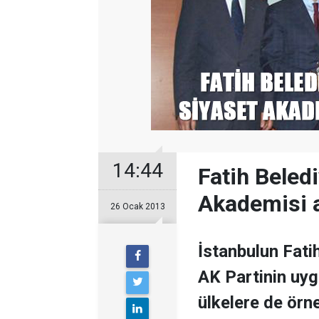
14:44
Fatih Beled
Akademisi a
26 Ocak 2013
İstanbulun Fat
AK Partinin uy
ülkelere de örn