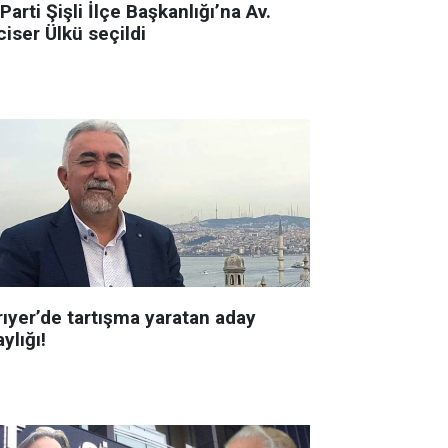
 Parti Şişli İlçe Başkanlığı’na Av.
iser Ülkü seçildi
rıyer’de tartışma yaratan aday
ylığı!