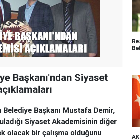
Re
Be
iye Başkanı'ndan Siyaset
çıklamaları
ih Belediye Başkanı Mustafa Demir,
guladığı Siyaset Akademisinin diğer
ek olacak bir çalışma olduğunu
AK 