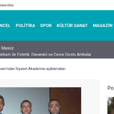
itene Ekle
NCEL
POLITIKA
SPOR
KÜLTÜR SANAT
MAGAZIN
hirbazı ile Estetik, Dayanıklı ve Çevre Dostu Ambalaj
kanı'ndan Siyaset Akademisi açıklamaları
Pol