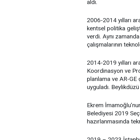
aldı.
2006-2014 yılları ara
kentsel politika geli
verdi. Aynı zamanda 
çalışmalarının teknol
2014-2019 yılları ar
Koordinasyon ve Proj
planlama ve AR-GE ça
uyguladı. Beylikdüzü
Ekrem İmamoğlu’nun 
Belediyesi 2019 Seçim
hazırlanmasında tekn
2019 – 2023 İstanbu