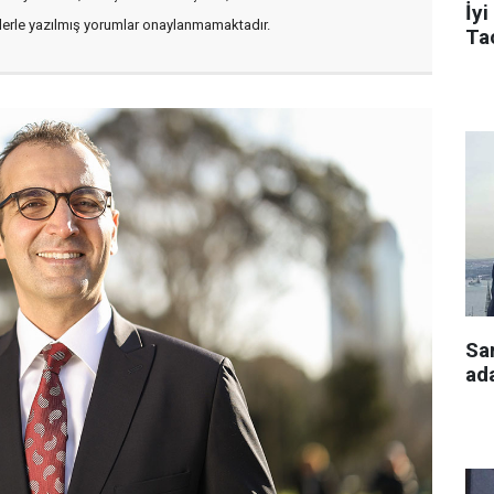
İyi
flerle yazılmış yorumlar onaylanmamaktadır.
Tac
Sa
ada