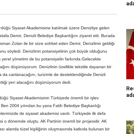
ad
ürdüğü Siyaset Akademisine katılmak üzere Denizliye gelen
afa Demir, Denizli Belediye Başkanlığını ziyaret etti. Burada
man Zolan ile bir süre sohbet eden Demir, Denizlinin geldiği
nu söyledi. Denizlinin potansiyelinin çok büyük olduğunu
n yerel yönetimi de bu potansiyelin farkında.Gelecekte
cağını düşünüyorum. Denizlinin özellikle tekstile dayanan bir
a da canlanacağını, turizmle de desteklendiğinde Denizli
tiği yeri alacağını düşünüyorum dedi.
Re
ad
rdüğü Siyaset Akademisinin Türkiyede önemli bir işlev
 Ben 2004 yılından bu yana Fatih Belediye Başkanlığı
lerimizde de siyaset akademisi vardı. Türkiyede ilk defa
 o dönemde oluştu. AK Partinin önemli bir projesidir. AK
rası alanda tüzel kişiliğinin oluşmasında katkıda bulunan bir