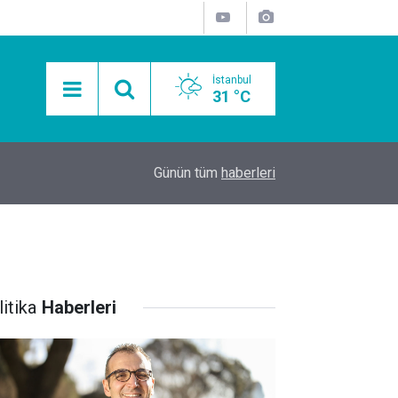
İstanbul
31 °C
15:11
Mobil Araçlarla Hayır Lokması Dağıtımının Avanta
Günün tüm
haberleri
itika
Haberleri