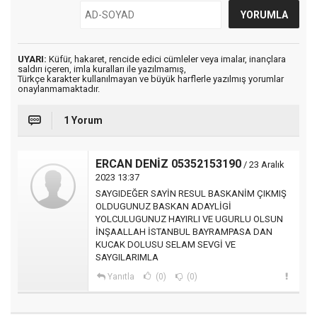
UYARI:
Küfür, hakaret, rencide edici cümleler veya imalar, inançlara
saldırı içeren, imla kuralları ile yazılmamış,
Türkçe karakter kullanılmayan ve büyük harflerle yazılmış yorumlar
onaylanmamaktadır.
1 Yorum
ERCAN DENİZ 05352153190
/ 23 Aralık
2023 13:37
SAYGIDEĞER SAYİN RESUL BASKANİM ÇIKMIŞ
OLDUGUNUZ BASKAN ADAYLİGİ
YOLCULUGUNUZ HAYIRLI VE UGURLU OLSUN
İNŞAALLAH İSTANBUL BAYRAMPASA DAN
KUCAK DOLUSU SELAM SEVGİ VE
SAYGILARIMLA
Yanıtla
(0)
(0)