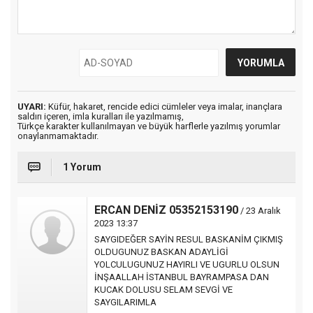
UYARI:
Küfür, hakaret, rencide edici cümleler veya imalar, inançlara
saldırı içeren, imla kuralları ile yazılmamış,
Türkçe karakter kullanılmayan ve büyük harflerle yazılmış yorumlar
onaylanmamaktadır.
1 Yorum
ERCAN DENİZ 05352153190
/ 23 Aralık
2023 13:37
SAYGIDEĞER SAYİN RESUL BASKANİM ÇIKMIŞ
OLDUGUNUZ BASKAN ADAYLİGİ
YOLCULUGUNUZ HAYIRLI VE UGURLU OLSUN
İNŞAALLAH İSTANBUL BAYRAMPASA DAN
KUCAK DOLUSU SELAM SEVGİ VE
SAYGILARIMLA