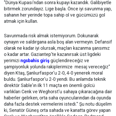
"Dünya Kupası'ndan sonra kupayı kazandık. Galibiyetle
bitirmek zorundayız. Lige başla. Önce iyi savunma yap,
sahanın her yerinde topa sahip ol ve gücümüzü gol
atmak için kullan.
Savunmada risk almak istemiyorum. Dokunarak
oynayın ve saldırgana asla boş alan vermeyin. Defansif
olarak ne kadar iyi olursak, maçları kazanma şansımız
o kadar artar. Gaziantep'te kazanırsak üst ligdeki
yerimizi
ngsbahis giriş
güçlendireceğiz ve
şampiyonluk yolunda rakiplerimize mesaj vereceğiz"
diyen Ktaş, Şanlıurfaspor'u 2-0, 4-0 yenerek moral
buldu. Şanlıurfaspor'u 2-0 yendi. Bu anlamda teknik
direktör Sable'ın ilk 11 maçta en önemli golcü
varlıkları Cenk ve Weghorst'u sahaya çıkaracağına dair
haberler gelirken, orta saha oyuncularından da oyunda
daha fazla destek vermelerini istedi.'' Şu notu düşelim
ki, Senatör Güneş orta sahada ve kanatta görev yapan