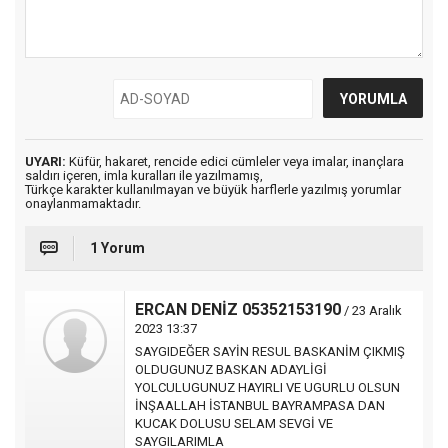
UYARI:
Küfür, hakaret, rencide edici cümleler veya imalar, inançlara
saldırı içeren, imla kuralları ile yazılmamış,
Türkçe karakter kullanılmayan ve büyük harflerle yazılmış yorumlar
onaylanmamaktadır.
1 Yorum
ERCAN DENİZ 05352153190
/ 23 Aralık
2023 13:37
SAYGIDEĞER SAYİN RESUL BASKANİM ÇIKMIŞ
OLDUGUNUZ BASKAN ADAYLİGİ
YOLCULUGUNUZ HAYIRLI VE UGURLU OLSUN
İNŞAALLAH İSTANBUL BAYRAMPASA DAN
KUCAK DOLUSU SELAM SEVGİ VE
SAYGILARIMLA