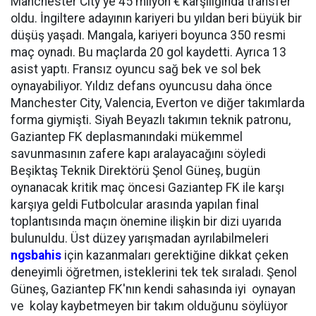
Manchester City'ye 45 milyon € karşılığında transfer
oldu. İngiltere adayının kariyeri bu yıldan beri büyük bir
düşüş yaşadı. Mangala, kariyeri boyunca 350 resmi
maç oynadı. Bu maçlarda 20 gol kaydetti. Ayrıca 13
asist yaptı. Fransız oyuncu sağ bek ve sol bek
oynayabiliyor. Yıldız defans oyuncusu daha önce
Manchester City, Valencia, Everton ve diğer takımlarda
forma giymişti. Siyah Beyazlı takımın teknik patronu,
Gaziantep FK deplasmanındaki mükemmel
savunmasının zafere kapı aralayacağını söyledi
Beşiktaş Teknik Direktörü Şenol Güneş, bugün
oynanacak kritik maç öncesi Gaziantep FK ile karşı
karşıya geldi Futbolcular arasında yapılan final
toplantısında maçın önemine ilişkin bir dizi uyarıda
bulunuldu. Üst düzey yarışmadan ayrılabilmeleri
ngsbahis
için kazanmaları gerektiğine dikkat çeken
deneyimli öğretmen, isteklerini tek tek sıraladı. Şenol
Güneş, Gaziantep FK'nın kendi sahasında iyi oynayan
ve kolay kaybetmeyen bir takım olduğunu söylüyor