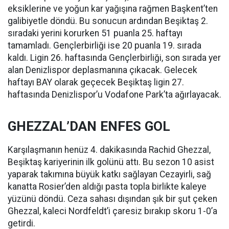
eksiklerine ve yoğun kar yağışına rağmen Başkent’ten
galibiyetle döndü. Bu sonucun ardından Beşiktaş 2.
sıradaki yerini korurken 51 puanla 25. haftayı
tamamladı. Gençlerbirliği ise 20 puanla 19. sırada
kaldı. Ligin 26. haftasında Gençlerbirliği, son sırada yer
alan Denizlispor deplasmanına çıkacak. Gelecek
haftayı BAY olarak geçecek Beşiktaş ligin 27.
haftasında Denizlispor’u Vodafone Park’ta ağırlayacak.
GHEZZAL’DAN ENFES GOL
Karşılaşmanın henüz 4. dakikasında Rachid Ghezzal,
Beşiktaş kariyerinin ilk golünü attı. Bu sezon 10 asist
yaparak takımına büyük katkı sağlayan Cezayirli, sağ
kanatta Rosier’den aldığı pasta topla birlikte kaleye
yüzünü döndü. Ceza sahası dışından şık bir şut çeken
Ghezzal, kaleci Nordfeldt’i çaresiz bırakıp skoru 1-0’a
getirdi.