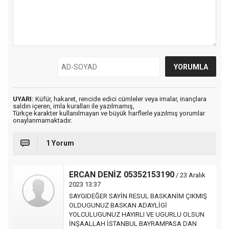
UYARI:
Küfür, hakaret, rencide edici cümleler veya imalar, inançlara
saldırı içeren, imla kuralları ile yazılmamış,
Türkçe karakter kullanılmayan ve büyük harflerle yazılmış yorumlar
onaylanmamaktadır.
1 Yorum
ERCAN DENİZ 05352153190
/ 23 Aralık
2023 13:37
SAYGIDEĞER SAYİN RESUL BASKANİM ÇIKMIŞ
OLDUGUNUZ BASKAN ADAYLİGİ
YOLCULUGUNUZ HAYIRLI VE UGURLU OLSUN
İNŞAALLAH İSTANBUL BAYRAMPASA DAN