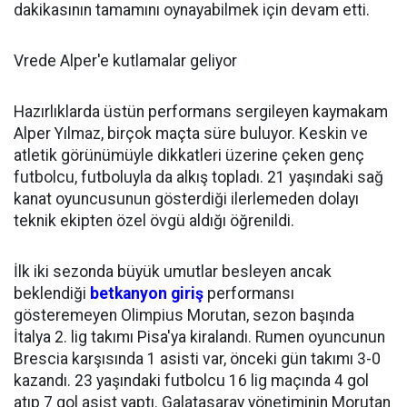
dakikasının tamamını oynayabilmek için devam etti.
Vrede Alper'e kutlamalar geliyor
Hazırlıklarda üstün performans sergileyen kaymakam
Alper Yılmaz, birçok maçta süre buluyor. Keskin ve
atletik görünümüyle dikkatleri üzerine çeken genç
futbolcu, futboluyla da alkış topladı. 21 yaşındaki sağ
kanat oyuncusunun gösterdiği ilerlemeden dolayı
teknik ekipten özel övgü aldığı öğrenildi.
İlk iki sezonda büyük umutlar besleyen ancak
beklendiği
betkanyon giriş
performansı
gösteremeyen Olimpius Morutan, sezon başında
İtalya 2. lig takımı Pisa'ya kiralandı. Rumen oyuncunun
Brescia karşısında 1 asisti var, önceki gün takımı 3-0
kazandı. 23 yaşındaki futbolcu 16 lig maçında 4 gol
atıp 7 gol asist yaptı. Galatasaray yönetiminin Morutan