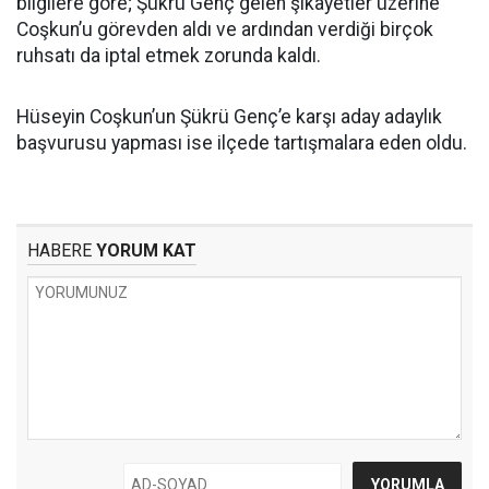
bilgilere göre; Şükrü Genç gelen şikâyetler üzerine
Coşkun’u görevden aldı ve ardından verdiği birçok
ruhsatı da iptal etmek zorunda kaldı.
Hüseyin Coşkun’un Şükrü Genç’e karşı aday adaylık
başvurusu yapması ise ilçede tartışmalara eden oldu.
HABERE
YORUM KAT