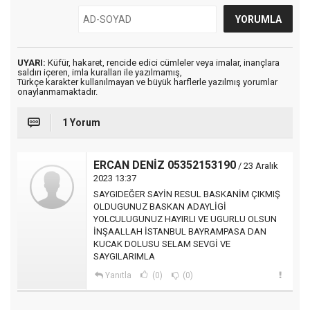
UYARI:
Küfür, hakaret, rencide edici cümleler veya imalar, inançlara
saldırı içeren, imla kuralları ile yazılmamış,
Türkçe karakter kullanılmayan ve büyük harflerle yazılmış yorumlar
onaylanmamaktadır.
1 Yorum
ERCAN DENİZ 05352153190
/ 23 Aralık
2023 13:37
SAYGIDEĞER SAYİN RESUL BASKANİM ÇIKMIŞ
OLDUGUNUZ BASKAN ADAYLİGİ
YOLCULUGUNUZ HAYIRLI VE UGURLU OLSUN
İNŞAALLAH İSTANBUL BAYRAMPASA DAN
KUCAK DOLUSU SELAM SEVGİ VE
SAYGILARIMLA
Yanıtla
(0)
(0)