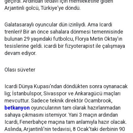
geçirdi. Ardından tedavi için memleketine giden
Arjantinli golcü, Türkiye'ye döndü.
Galatasaraylı oyuncular dün izinliydi. Ama Icardi
trenleri! Bir an önce sahalara dönmesi temennisinde
bulunan 29 yaşındaki futbolcu, Florya Metin Oktay'ın
tesislerine geldi. icardi bir fizyoterapist ile çalışmaya
devam ediyor.
Olası süveter
Icardi Dünya Kupası'ndan döndükten sonra oynanacak
lig; İstanbulspor, Sivasspor ve Ankaragücü maçları
mevcuttur. Sadece teknik direktör Ocambrook,
betkanyon
oyuncularının tam olarak hazırlanmadan
sahaya çıkmasını istemiyor. Yani 3 maçın ardından
Icardi, Fenerbahçe maçına tam anlamıyla hazır olacak.
Aslında, Arjantinli'nin tedavisi, 8 Ocak'taki derbinin 90