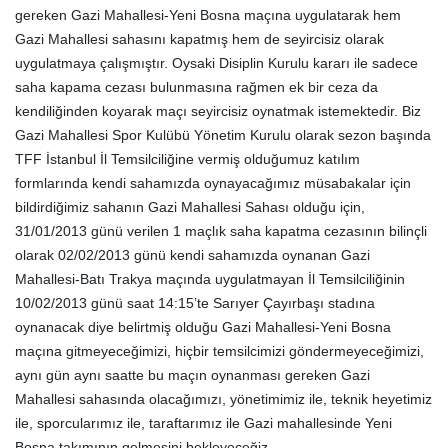
gereken Gazi Mahallesi-Yeni Bosna maçına uygulatarak hem
Gazi Mahallesi sahasını kapatmış hem de seyircisiz olarak
uygulatmaya çalışmıştır. Oysaki Disiplin Kurulu kararı ile sadece
saha kapama cezası bulunmasına rağmen ek bir ceza da
kendiliğinden koyarak maçı seyircisiz oynatmak istemektedir. Biz
Gazi Mahallesi Spor Kulübü Yönetim Kurulu olarak sezon başında
TFF İstanbul İl Temsilciliğine vermiş olduğumuz katılım
formlarında kendi sahamızda oynayacağımız müsabakalar için
bildirdiğimiz sahanın Gazi Mahallesi Sahası olduğu için,
31/01/2013 günü verilen 1 maçlık saha kapatma cezasının bilinçli
olarak 02/02/2013 günü kendi sahamızda oynanan Gazi
Mahallesi-Batı Trakya maçında uygulatmayan İl Temsilciliğinin
10/02/2013 günü saat 14:15’te Sarıyer Çayırbaşı stadına
oynanacak diye belirtmiş olduğu Gazi Mahallesi-Yeni Bosna
maçına gitmeyeceğimizi, hiçbir temsilcimizi göndermeyeceğimizi,
aynı gün aynı saatte bu maçın oynanması gereken Gazi
Mahallesi sahasında olacağımızı, yönetimimiz ile, teknik heyetimiz
ile, sporcularımız ile, taraftarımız ile Gazi mahallesinde Yeni
Bosna takımının gelmesini bekleyeceğiz.