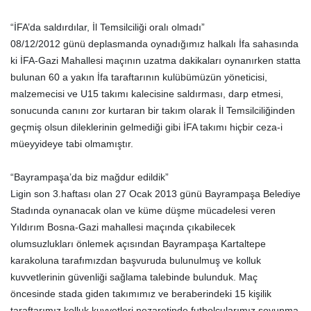
“İFA’da saldırdılar, İl Temsilciliği oralı olmadı”
08/12/2012 günü deplasmanda oynadığımız halkalı İfa sahasında
ki İFA-Gazi Mahallesi maçının uzatma dakikaları oynanırken statta
bulunan 60 a yakın İfa taraftarının kulübümüzün yöneticisi,
malzemecisi ve U15 takımı kalecisine saldırması, darp etmesi,
sonucunda canını zor kurtaran bir takım olarak İl Temsilciliğinden
geçmiş olsun dileklerinin gelmediği gibi İFA takımı hiçbir ceza-i
müeyyideye tabi olmamıştır.
“Bayrampaşa’da biz mağdur edildik”
Ligin son 3.haftası olan 27 Ocak 2013 günü Bayrampaşa Belediye
Stadında oynanacak olan ve küme düşme mücadelesi veren
Yıldırım Bosna-Gazi mahallesi maçında çıkabilecek
olumsuzlukları önlemek açısından Bayrampaşa Kartaltepe
karakoluna tarafımızdan başvuruda bulunulmuş ve kolluk
kuvvetlerinin güvenliği sağlama talebinde bulunduk. Maç
öncesinde stada giden takımımız ve beraberindeki 15 kişilik
taraftarımız kolluk kuvvetleri nezaretinde futbolcularımız soyunma