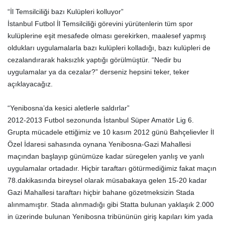
“İl Temsilciliği bazı Kulüpleri kolluyor”
İstanbul Futbol İl Temsilciliği görevini yürütenlerin tüm spor
kulüplerine eşit mesafede olması gerekirken, maalesef yapmış
oldukları uygulamalarla bazı kulüpleri kolladığı, bazı kulüpleri de
cezalandırarak haksızlık yaptığı görülmüştür. “Nedir bu
uygulamalar ya da cezalar?” derseniz hepsini teker, teker
açıklayacağız.
“Yenibosna’da kesici aletlerle saldırlar”
2012-2013 Futbol sezonunda İstanbul Süper Amatör Lig 6.
Grupta mücadele ettiğimiz ve 10 kasım 2012 günü Bahçelievler İl
Özel İdaresi sahasında oynana Yenibosna-Gazi Mahallesi
maçından başlayıp günümüze kadar süregelen yanlış ve yanlı
uygulamalar ortadadır. Hiçbir taraftarı götürmediğimiz fakat maçın
78.dakikasında bireysel olarak müsabakaya gelen 15-20 kadar
Gazi Mahallesi taraftarı hiçbir bahane gözetmeksizin Stada
alınmamıştır. Stada alınmadığı gibi Statta bulunan yaklaşık 2.000
in üzerinde bulunan Yenibosna tribününün giriş kapıları kim yada