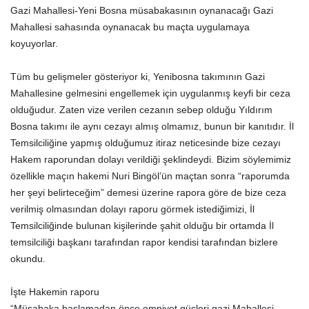
Gazi Mahallesi-Yeni Bosna müsabakasının oynanacağı Gazi
Mahallesi sahasında oynanacak bu maçta uygulamaya
koyuyorlar.
Tüm bu gelişmeler gösteriyor ki, Yenibosna takımının Gazi
Mahallesine gelmesini engellemek için uygulanmış keyfi bir ceza
olduğudur. Zaten vize verilen cezanın sebep olduğu Yıldırım
Bosna takımı ile aynı cezayı almış olmamız, bunun bir kanıtıdır. İl
Temsilciliğine yapmış olduğumuz itiraz neticesinde bize cezayı
Hakem raporundan dolayı verildiği şeklindeydi. Bizim söylemimiz
özellikle maçın hakemi Nuri Bingöl’ün maçtan sonra “raporumda
her şeyi belirteceğim” demesi üzerine rapora göre de bize ceza
verilmiş olmasından dolayı raporu görmek istediğimizi, İl
Temsilciliğinde bulunan kişilerinde şahit olduğu bir ortamda İl
temsilciliği başkanı tarafından rapor kendisi tarafından bizlere
okundu.
İşte Hakemin raporu
“Müsabaka başlamadan önce emniyet güçleri gazi Mahallesi