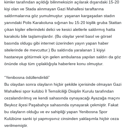
kimler tarafından açıldığı bilinmeksizin açılarak dışarıdaki 15-20
kişi olan ve Stada alınmayan Gazi Mahallesi taraftarına
saldırmalarına göz yumulmuştur. yaşanan kargaşadan stadın
yanındaki Polis Karakoluna sığınan bu 15-20 kişilik gruba Stattan
çıkan kişiler ellerindeki delici ve kesici aletlerle saldırmış hatta
karakolu bile taşlamışlardır. (Bu olaylar yerel basıl ve görsel
basında oldugu gibi internet üzerinden yayın yapan haber
sitelerinde de mevcuttur.) Bu saldırıda yaralanan 1 kişiyi
hastaneye götürmek için gelen ambulansa yapılan saldırı da göz
önünde olup tüm çıplaklığıyla haberlere konu olmuştur.
“Yenibosna ödüllendirildi”
Bu olaydan sonra olayların hiçbir şekilde içerisinde olmayan Gazi
Mahallesi spor kulübü İl Temsilciliği Disiplin Kurulu tarafından
cezalandırılmış ve kendi sahasında oynayacağı Ayazağa maçını
Beykoz ilçesi Paşabahçe sahasında oynayarak çekmiştir. Fakat
bu olayların olduğu ve ev sahipliği yapan Yenibosna Spor
Kulübüne sanki iyi yapmışsınız cinsinden yaklaşımla hiçbir ceza
verilmemiştir.