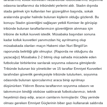
odasına taraftarımız da tribündeki yerlerini aldı. Stadın dışında
stada gelmek için kullanılan her güzergâhın başında, sokak
aralarında gruplar halinde bulunan kişilerin olduğu gözlendi. Bu
konuyu Stadın güvenliğini sağlayan yetkili Komiser ile görüşüp
tribünde bulunan taraftarlarımızın güvenliğinin alınması için
tribüne de kolluk kuvveti istedik. Müsabaka başından sonuna
kadar kolluk kuvvetleri yanımızdan hiç ayrılmamış olup
müsabakada olanları maçın Hakemi olan Nuri Bingöl’ün
raporunda belirttiği gibi olmuştur. (Raporda ne olduğunu da
yazacağız) Müsabaka 2-2 bitmiş olup sahada mücadele eden
futbolcular birbirlerine sarılarak soyunma odasına gitmişlerdir.
Tribünde bulunan biz yöneticiler ve 15 taraftar Emniyet Kuvvetleri
tarafından güvenlik gerekçesiyle tribünde tutulurken, soyunma
odasında bulunan sporcularımız araca binip ayrılmayı
düşünürken Yıldırım Bosna taraftarının soyunma odasını ve
takımımızın bindiği otobüse saldırarak futbolcularımızı, teknik
heyetimizi darp edip, aracın camlarını kırmışlardır. Olay yerinde
olması gereken Emniyet Güçlerinin biber gazı kullanarak saldırıda