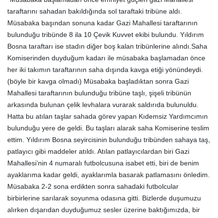
taraftarını sahadan bakıldığında sol taraftaki tribüne aldı.
Müsabaka başından sonuna kadar Gazi Mahallesi taraftarının
bulunduğu tribünde 8 ila 10 Çevik Kuvvet ekibi bulundu. Yıldırım
Bosna taraftarı ise stadın diğer boş kalan tribünlerine alındı.Saha
Komiserinden duyduğum kadarı ile müsabaka başlamadan önce
her iki takımın taraftarının saha dışında kavga etiği yönündeydi.
(böyle bir kavga olmadı) Müsabaka başladıktan sonra Gazi
Mahallesi taraftarının bulunduğu tribüne taşlı, şişeli tribünün
arkasında bulunan çelik levhalara vurarak saldırıda bulunuldu.
Hatta bu atılan taşlar sahada görev yapan Kıdemsiz Yardımcımın
bulunduğu yere de geldi. Bu taşları alarak saha Komiserine teslim
ettim. Yıldırım Bosna seyircisinin bulunduğu tribünden sahaya taş,
patlayıcı gibi maddeler atıldı. Atılan patlayıcılardan biri Gazi
Mahallesi’nin 4 numaralı futbolcusuna isabet etti, biri de benim
ayaklarıma kadar geldi, ayaklarımla basarak patlamasını önledim.
Müsabaka 2-2 sona erdikten sonra sahadaki futbolcular
birbirlerine sarılarak soyunma odasına gitti. Bizlerde duşumuzu
alırken dışarıdan duyduğumuz sesler üzerine baktığımızda, bir