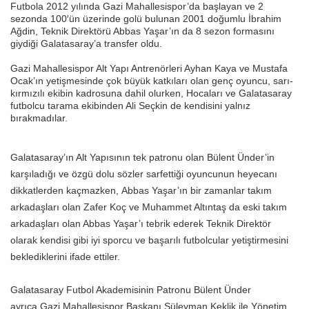
Futbola 2012 yılında Gazi Mahallesispor’da başlayan ve 2
sezonda 100′ün üzerinde golü bulunan 2001 doğumlu İbrahim
Ağdin, Teknik Direktörü Abbas Yaşar’ın da 8 sezon formasını
giydiği Galatasaray’a transfer oldu.
Gazi Mahallesispor Alt Yapı Antrenörleri Ayhan Kaya ve Mustafa
Ocak’ın yetişmesinde çok büyük katkıları olan genç oyuncu, sarı-
kırmızılı ekibin kadrosuna dahil olurken, Hocaları ve Galatasaray
futbolcu tarama ekibinden Ali Seçkin de kendisini yalnız
bırakmadılar.
Galatasaray’ın Alt Yapısının tek patronu olan Bülent Ünder’in
karşıladığı ve özgü dolu sözler sarfettiği oyuncunun heyecanı
dikkatlerden kaçmazken, Abbas Yaşar’ın bir zamanlar takım
arkadaşları olan Zafer Koç ve Muhammet Altıntaş da eski takım
arkadaşları olan Abbas Yaşar’ı tebrik ederek Teknik Direktör
olarak kendisi gibi iyi sporcu ve başarılı futbolcular yetiştirmesini
beklediklerini ifade ettiler.
Galatasaray Futbol Akademisinin Patronu Bülent Ünder
ayrıca Gazi Mahallesispor Başkanı Süleyman Keklik ile Yönetim