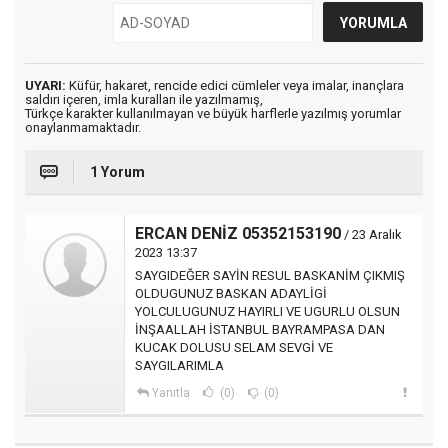
UYARI:
Küfür, hakaret, rencide edici cümleler veya imalar, inançlara
saldırı içeren, imla kuralları ile yazılmamış,
Türkçe karakter kullanılmayan ve büyük harflerle yazılmış yorumlar
onaylanmamaktadır.
1 Yorum
ERCAN DENİZ 05352153190
/ 23 Aralık
2023 13:37
SAYGIDEĞER SAYİN RESUL BASKANİM ÇIKMIŞ
OLDUGUNUZ BASKAN ADAYLİGİ
YOLCULUGUNUZ HAYIRLI VE UGURLU OLSUN
İNŞAALLAH İSTANBUL BAYRAMPASA DAN
KUCAK DOLUSU SELAM SEVGİ VE
SAYGILARIMLA
Yanıtla
(0)
(0)