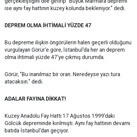
gerçekleştiğini dile getirip "Büyük Marmara depremi
ise aynı fay hattının kuzey kolunda bekleniyor." dedi.
DEPREM OLMA İHTİMALİ YÜZDE 47
Bu depreme ilişkin öngörülerin halen geçerli olduğunu
vurgulayan Görür'e göre, İstanbul'da her an deprem
olma ihtimali yüzde 47'ye çıkmış durumda.
Görür, "Bu inanılmaz bir oran. Neredeyse yazı tura
atacaksın." dedi.
ADALAR FAYINA DİKKAT!
Kuzey Anadolu Fay Hattı 17 Ağustos 1999'daki
Gölcük depreminde kırılmıştı. Aynı fay hattının devamı
batıda İstanbul'dan geçiyor.