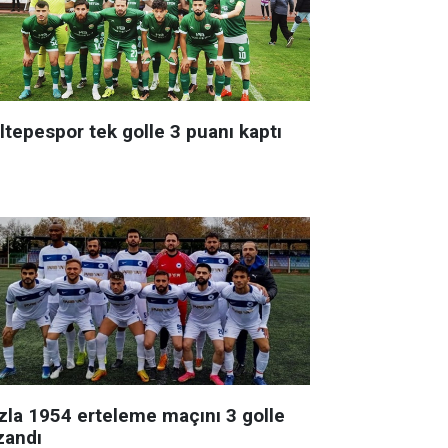
ltepespor tek golle 3 puanı kaptı
zla 1954 erteleme maçını 3 golle
zandı