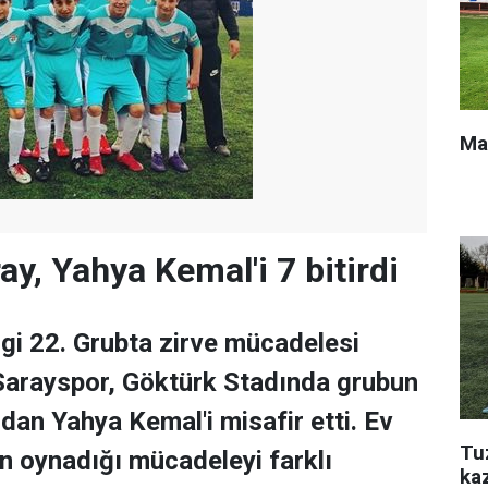
Ma
y, Yahya Kemal'i 7 bitirdi
igi 22. Grubta zirve mücadelesi
Sarayspor, Göktürk Stadında grubun
dan Yahya Kemal'i misafir etti. Ev
Tu
ün oynadığı mücadeleyi farklı
ka