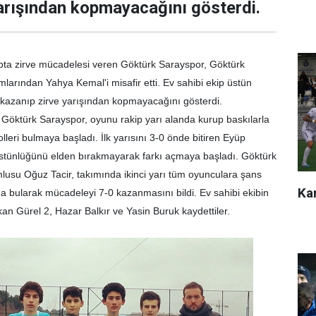
arışından kopmayacağını gösterdi.
ubta zirve mücadelesi veren Göktürk Sarayspor, Göktürk
larından Yahya Kemal'i misafir etti. Ev sahibi ekip üstün
 kazanıp zirve yarışından kopmayacağını gösterdi.
Göktürk Sarayspor, oyunu rakip yarı alanda kurup baskılarla
olleri bulmaya başladı. İlk yarısını 3-0 önde bitiren Eyüp
a üstünlüğünü elden bırakmayarak farkı açmaya başladı. Göktürk
usu Oğuz Tacir, takımında ikinci yarı tüm oyunculara şans
Kar
a bularak mücadeleyi 7-0 kazanmasını bildi. Ev sahibi ekibin
kan Gürel 2, Hazar Balkır ve Yasin Buruk kaydettiler.