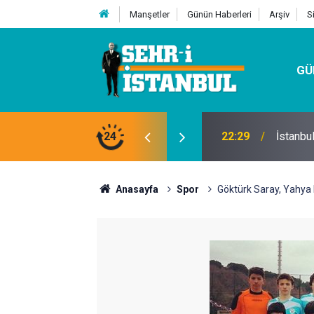
Manşetler
Günün Haberleri
Arşiv
S
GÜ
24
07:32
Kutu Si
Anasayfa
Spor
Göktürk Saray, Yahya K