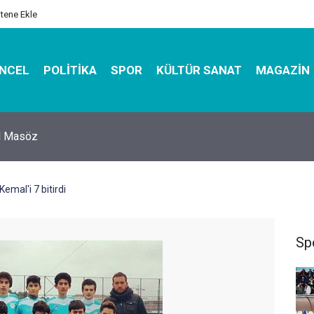
itene Ekle
NCEL
POLITIKA
SPOR
KÜLTÜR SANAT
MAGAZIN
hirbazı ile Estetik, Dayanıklı ve Çevre Dostu Ambalaj
emal'i 7 bitirdi
Sp