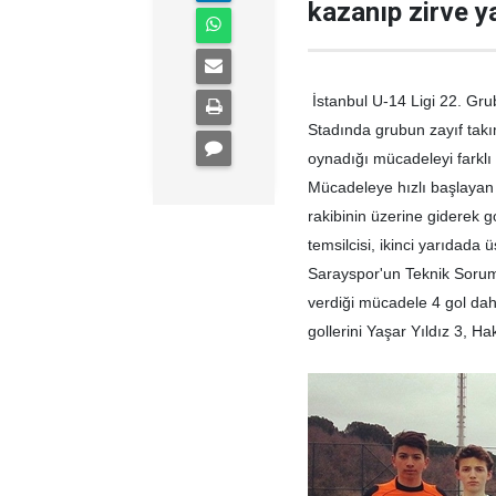
kazanıp zirve y
İstanbul U-14 Ligi 22. Gr
Stadında grubun zayıf takım
oynadığı mücadeleyi farklı
Mücadeleye hızlı başlayan 
rakibinin üzerine giderek g
temsilcisi, ikinci yarıdad
Sarayspor'un Teknik Soruml
verdiği mücadele 4 gol dah
gollerini
Yaşar Yıldız 3, Ha