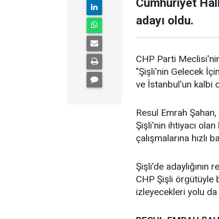
Cumhuriyet Halk
adayı oldu.
CHP Parti Meclisi'nin
"Şişli'nin Gelecek İçi
ve İstanbul'un kalbi ol
Resul Emrah Şahan, Ş
Şişli'nin ihtiyacı ola
çalışmalarına hızlı b
Şişli’de adaylığının
CHP Şişli örgütüyle
izleyecekleri yolu da