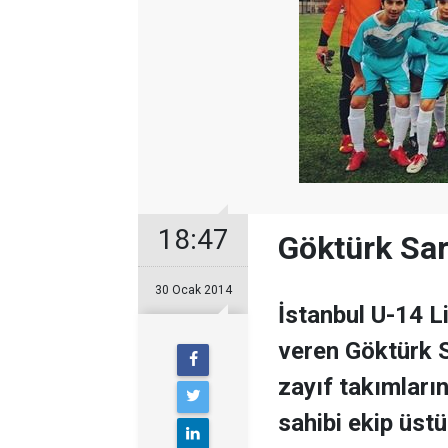
18:47
Göktürk Sara
30 Ocak 2014
İstanbul U-14 L
veren Göktürk 
zayıf takımların
sahibi ekip üst