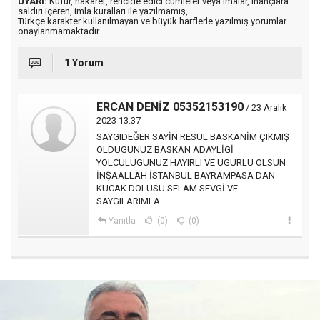
UYARI:
Küfür, hakaret, rencide edici cümleler veya imalar, inançlara
saldırı içeren, imla kuralları ile yazılmamış,
Türkçe karakter kullanılmayan ve büyük harflerle yazılmış yorumlar
onaylanmamaktadır.
1 Yorum
ERCAN DENİZ 05352153190
/ 23 Aralık
2023 13:37
SAYGIDEĞER SAYİN RESUL BASKANİM ÇIKMIŞ
OLDUGUNUZ BASKAN ADAYLİGİ
YOLCULUGUNUZ HAYIRLI VE UGURLU OLSUN
İNŞAALLAH İSTANBUL BAYRAMPASA DAN
KUCAK DOLUSU SELAM SEVGİ VE
SAYGILARIMLA
Yanıtla
(0)
(0)