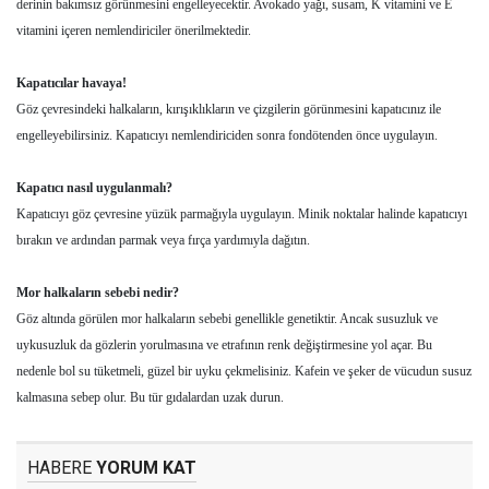
derinin bakımsız görünmesini engelleyecektir. Avokado yağı, susam, K vitamini ve E
vitamini içeren nemlendiriciler önerilmektedir.
Kapatıcılar havaya!
Göz çevresindeki halkaların, kırışıklıkların ve çizgilerin görünmesini kapatıcınız ile
engelleyebilirsiniz. Kapatıcıyı nemlendiriciden sonra fondötenden önce uygulayın.
Kapatıcı nasıl uygulanmalı?
Kapatıcıyı göz çevresine yüzük parmağıyla uygulayın. Minik noktalar halinde kapatıcıyı
bırakın ve ardından parmak veya fırça yardımıyla dağıtın.
Mor halkaların sebebi nedir?
Göz altında görülen mor halkaların sebebi genellikle genetiktir. Ancak susuzluk ve
uykusuzluk da gözlerin yorulmasına ve etrafının renk değiştirmesine yol açar. Bu
nedenle bol su tüketmeli, güzel bir uyku çekmelisiniz. Kafein ve şeker de vücudun susuz
kalmasına sebep olur. Bu tür gıdalardan uzak durun.
HABERE
YORUM KAT