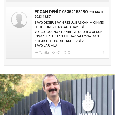
ERCAN DENİZ 05352153190
/ 23 Aralık
2023 13:37
SAYGIDEĞER SAYİN RESUL BASKANİM ÇIKMIŞ
OLDUGUNUZ BASKAN ADAYLİGİ
YOLCULUGUNUZ HAYIRLI VE UGURLU OLSUN
İNŞAALLAH İSTANBUL BAYRAMPASA DAN
KUCAK DOLUSU SELAM SEVGİ VE
SAYGILARIMLA
Yanıtla
(0)
(0)