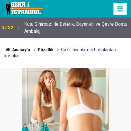
Kutu Sihirbazı ile Estetik, Dayanıklı ve Çevre Dostu
07:32
Ambalaj
Anasayfa
Güzellik
Göz altındaki mor halkalardan
kurtulun