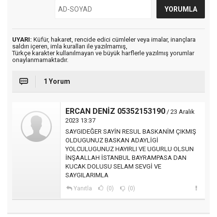
UYARI:
Küfür, hakaret, rencide edici cümleler veya imalar, inançlara
saldırı içeren, imla kuralları ile yazılmamış,
Türkçe karakter kullanılmayan ve büyük harflerle yazılmış yorumlar
onaylanmamaktadır.
1 Yorum
ERCAN DENİZ 05352153190
/ 23 Aralık
2023 13:37
SAYGIDEĞER SAYİN RESUL BASKANİM ÇIKMIŞ
OLDUGUNUZ BASKAN ADAYLİGİ
YOLCULUGUNUZ HAYIRLI VE UGURLU OLSUN
İNŞAALLAH İSTANBUL BAYRAMPASA DAN
KUCAK DOLUSU SELAM SEVGİ VE
SAYGILARIMLA
Yanıtla
(0)
(0)