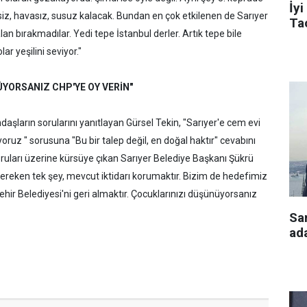
İyi
siz, havasız, susuz kalacak. Bundan en çok etkilenen de Sarıyer
Tac
alan bırakmadılar. Yedi tepe İstanbul derler. Artık tepe bile
ar yeşilini seviyor."
YORSANIZ CHP'YE OY VERİN"
şların sorularını yanıtlayan Gürsel Tekin, "Sarıyer'e cem evi
yoruz " sorusuna "Bu bir talep değil, en doğal haktır" cevabını
soruları üzerine kürsüye çıkan Sarıyer Belediye Başkanı Şükrü
ereken tek şey, mevcut iktidarı korumaktır. Bizim de hedefimiz
ir Belediyesi'ni geri almaktır. Çocuklarınızı düşünüyorsanız
Sa
ada