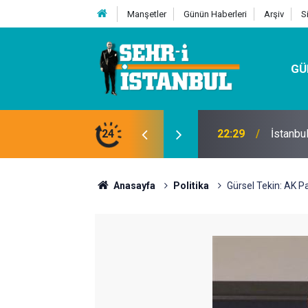
Manşetler
Günün Haberleri
Arşiv
S
GÜ
24
07:32
Kutu Si
Anasayfa
Politika
Gürsel Tekin: AK Par