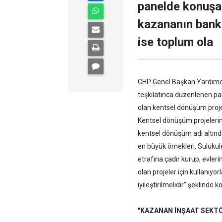
panelde konuşa
kazananın banka
ise toplum ola
CHP Genel Başkan Yardımcıs
teşkilatınca düzenlenen pa
olan kentsel dönüşüm projel
Kentsel dönüşüm projelerini
kentsel dönüşüm adı altınd
en büyük örnekleri. Sulukule
etrafına çadır kurup, evler
olan projeler için kullanıyo
iyileştirilmelidir" şeklinde 
"KAZANAN İNŞAAT SEKTÖ