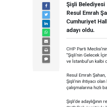
Şişli Belediyesi
Resul Emrah Şa
Cumhuriyet Halk
adayı oldu.
CHP Parti Meclisi'nin
"Şişli'nin Gelecek İçi
ve İstanbul'un kalbi ol
Resul Emrah Şahan, Ş
Şişli'nin ihtiyacı ola
çalışmalarına hızlı b
Şişli’de adaylığının