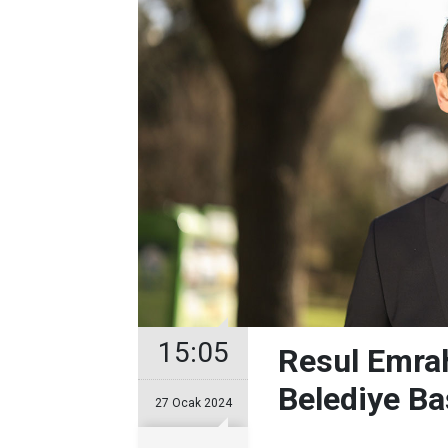
15:05
Resul Emrah
Belediye Ba
27 Ocak 2024