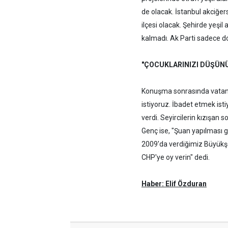
de olacak. İstanbul akciğer
ilçesi olacak. Şehirde yeşil 
kalmadı. Ak Parti sadece dol
"ÇOCUKLARINIZI DÜŞÜNÜ
Konuşma sonrasında vatanda
istiyoruz. İbadet etmek isti
verdi. Seyircilerin kızışan 
Genç ise, "Şuan yapılması g
2009'da verdiğimiz Büyükşeh
CHP'ye oy verin" dedi.
Haber: Elif Özduran