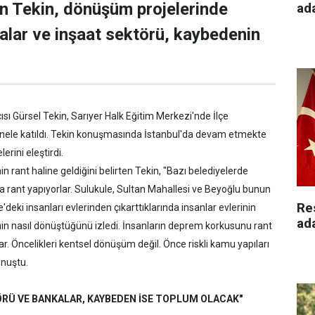
n Tekin, dönüşüm projelerinde
ad
lar ve inşaat sektörü, kaybedenin
ı Gürsel Tekin, Sarıyer Halk Eğitim Merkezi'nde İlçe
nele katıldı. Tekin konuşmasında İstanbul'da devam etmekte
erini eleştirdi.
n rant haline geldiğini belirten Tekin, "Bazı belediyelerde
a rant yapıyorlar. Sulukule, Sultan Mahallesi ve Beyoğlu bunun
Re
'deki insanları evlerinden çıkarttıklarında insanlar evlerinin
ad
inin nasıl dönüştüğünü izledi. İnsanların deprem korkusunu rant
rlar. Öncelikleri kentsel dönüşüm değil. Önce riskli kamu yapıları
konuştu.
RÜ VE BANKALAR, KAYBEDEN İSE TOPLUM OLACAK"