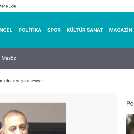
itene Ekle
NCEL
POLITIKA
SPOR
KÜLTÜR SANAT
MAGAZIN
hirbazı ile Estetik, Dayanıklı ve Çevre Dostu Ambalaj
ti dolar yeşilini seviyor
Pol