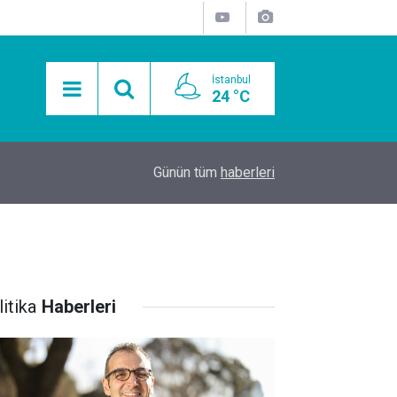
İstanbul
24 °C
15:11
Mobil Araçlarla Hayır Lokması Dağıtımının Avanta
Günün tüm
haberleri
itika
Haberleri