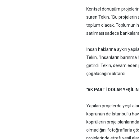
Kentsel dönüşüm projelerini
süren Tekin, "Bu projeleri
toplum olacak. Toplumun hu
satılması sadece bankalara
İnsan haklarına aykırı yapıl
Tekin, "İnsanların barınma h
getirdi. Tekin, devam eden
çoğalacağını aktardı.
"AK PARTİ DOLAR YEŞİLİN
Yapılan projelerde yeşil ala
köprünün de İstanbul'u hava
köprülerin proje planlarınd
olmadığını fotoğraflarla gös
projelerinde etrafı yeşil al