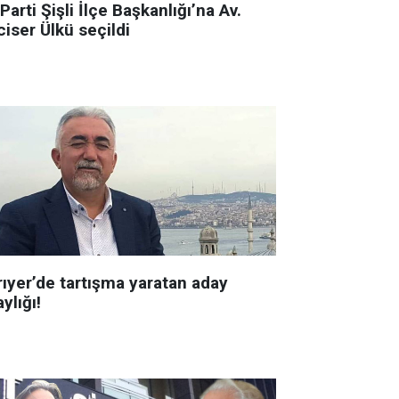
 Parti Şişli İlçe Başkanlığı’na Av.
iser Ülkü seçildi
rıyer’de tartışma yaratan aday
ylığı!