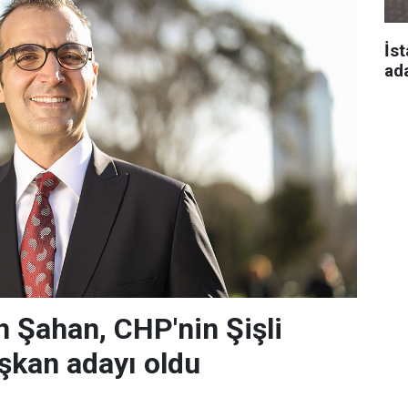
İst
ad
 Şahan, CHP'nin Şişli
şkan adayı oldu