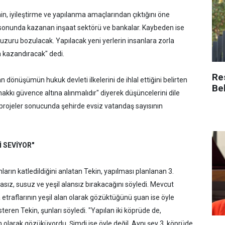
n, iyileştirme ve yapılanma amaçlarından çıktığını öne
n sonunda kazanan inşaat sektörü ve bankalar. Kaybeden ise
zuru bozulacak. Yapılacak yeni yerlerin insanlara zorla
 kazandıracak" dedi.
Re
an dönüşümün hukuk devleti ilkelerini de ihlal ettiğini belirten
Be
akkı güvence altına alınmalıdır" diyerek düşüncelerini dile
 projeler sonucunda şehirde evsiz vatandaş sayısının
İ SEVİYOR"
nların katledildiğini anlatan Tekin, yapılması planlanan 3.
sız, susuz ve yeşil alansız bırakacağını söyledi. Mevcut
a etraflarının yeşil alan olarak gözüktüğünü şuan ise öyle
teren Tekin, şunları söyledi. "Yapılan iki köprüde de,
an olarak gözüküyordu. Şimdi ise öyle değil. Aynı şey 3. köprüde