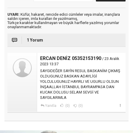
UYARI:
Küfür, hakaret, rencide edici cümleler veya imalar, inançlara
saldırı içeren, imla kuralları ile yazılmamış,
Türkçe karakter kullanılmayan ve büyük harflerle yazılmış yorumlar
onaylanmamaktadır.
1 Yorum
ERCAN DENİZ 05352153190
/ 23 Aralık
2023 13:37
SAYGIDEĞER SAYİN RESUL BASKANİM ÇIKMIŞ
OLDUGUNUZ BASKAN ADAYLİGİ
YOLCULUGUNUZ HAYIRLI VE UGURLU OLSUN
İNŞAALLAH İSTANBUL BAYRAMPASA DAN
KUCAK DOLUSU SELAM SEVGİ VE
SAYGILARIMLA
Yanıtla
(0)
(0)