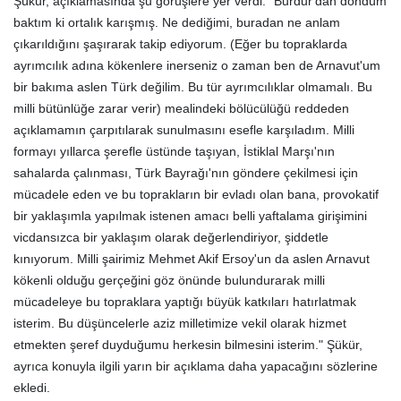
Şükür, açıklamasında şu görüşlere yer verdi: "Burdur'dan döndüm
baktım ki ortalık karışmış. Ne dediğimi, buradan ne anlam
çıkarıldığını şaşırarak takip ediyorum. (Eğer bu topraklarda
ayrımcılık adına kökenlere inerseniz o zaman ben de Arnavut'um
bir bakıma aslen Türk değilim. Bu tür ayrımcılıklar olmamalı. Bu
milli bütünlüğe zarar verir) mealindeki bölücülüğü reddeden
açıklamamın çarpıtılarak sunulmasını esefle karşıladım. Milli
formayı yıllarca şerefle üstünde taşıyan, İstiklal Marşı'nın
sahalarda çalınması, Türk Bayrağı'nın göndere çekilmesi için
mücadele eden ve bu toprakların bir evladı olan bana, provokatif
bir yaklaşımla yapılmak istenen amacı belli yaftalama girişimini
vicdansızca bir yaklaşım olarak değerlendiriyor, şiddetle
kınıyorum. Milli şairimiz Mehmet Akif Ersoy'un da aslen Arnavut
kökenli olduğu gerçeğini göz önünde bulundurarak milli
mücadeleye bu topraklara yaptığı büyük katkıları hatırlatmak
isterim. Bu düşüncelerle aziz milletimize vekil olarak hizmet
etmekten şeref duyduğumu herkesin bilmesini isterim." Şükür,
ayrıca konuyla ilgili yarın bir açıklama daha yapacağını sözlerine
ekledi.