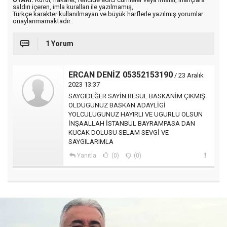
saldırı içeren, imla kuralları ile yazılmamış,
Türkçe karakter kullanılmayan ve büyük harflerle yazılmış yorumlar
onaylanmamaktadır.
1 Yorum
ERCAN DENİZ 05352153190
/ 23 Aralık
2023 13:37
SAYGIDEĞER SAYİN RESUL BASKANİM ÇIKMIŞ
OLDUGUNUZ BASKAN ADAYLİGİ
YOLCULUGUNUZ HAYIRLI VE UGURLU OLSUN
İNŞAALLAH İSTANBUL BAYRAMPASA DAN
KUCAK DOLUSU SELAM SEVGİ VE
SAYGILARIMLA
Yanıtla
(0)
(0)