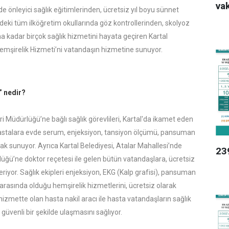
vak
nde önleyici sağlık eğitimlerinden, ücretsiz yıl boyu sünnet
eki tüm ilköğretim okullarında göz kontrollerinden, skolyoz
ına kadar birçok sağlık hizmetini hayata geçiren Kartal
Hemşirelik Hizmeti’ni vatandaşın hizmetine sunuyor.
” nedir?
eri Müdürlüğü’ne bağlı sağlık görevlileri, Kartal'da ikamet eden
hastalara evde serum, enjeksiyon, tansiyon ölçümü, pansuman
rak sunuyor. Ayrıca Kartal Belediyesi, Atalar Mahallesi’nde
23
lüğü’ne doktor reçetesi ile gelen bütün vatandaşlara, ücretsiz
eriyor. Sağlık ekipleri enjeksiyon, EKG (Kalp grafisi), pansuman
arasında olduğu hemşirelik hizmetlerini, ücretsiz olarak
 hizmette olan hasta nakil aracı ile hasta vatandaşların sağlık
güvenli bir şekilde ulaşmasını sağlıyor.