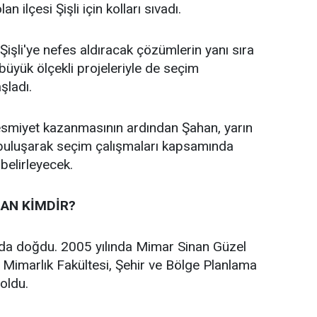
an ilçesi Şişli için kolları sıvadı.
işli'ye nefes aldıracak çözümlerin yanı sıra
n büyük ölçekli projeleriyle de seçim
aşladı.
 resmiyet kazanmasının ardından Şahan, yarın
 buluşarak seçim çalışmaları kapsamında
 belirleyecek.
AN KİMDİR?
’da doğdu. 2005 yılında Mimar Sinan Güzel
i Mimarlık Fakültesi, Şehir ve Bölge Planlama
oldu.