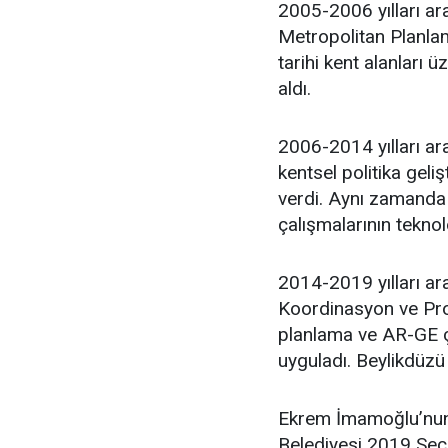
2005-2006 yılları ar
Metropolitan Planlam
tarihi kent alanları 
aldı.
2006-2014 yılları ara
kentsel politika geli
verdi. Aynı zamanda 
çalışmalarının teknol
2014-2019 yılları ar
Koordinasyon ve Proj
planlama ve AR-GE ça
uyguladı. Beylikdüzü
Ekrem İmamoğlu’nun 
Belediyesi 2019 Seçim