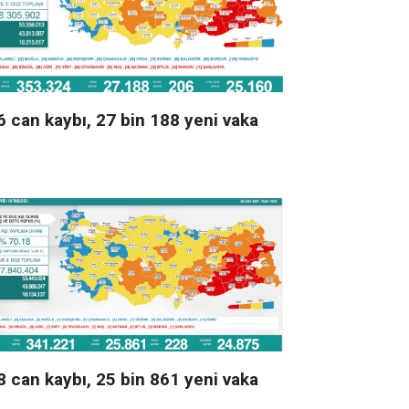
6 can kaybı, 27 bin 188 yeni vaka
8 can kaybı, 25 bin 861 yeni vaka