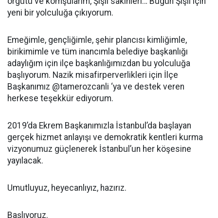
örgütü ve komşularım, Şişli sakinleri… Bugün Şişli için
yeni bir yolculuğa çıkıyorum.
Emeğimle, gençliğimle, şehir plancısı kimliğimle,
birikimimle ve tüm inancımla belediye başkanlığı
adaylığım için ilçe başkanlığımızdan bu yolculuğa
başlıyorum. Nazik misafirperverlikleri için İlçe
Başkanımız @tamerozcanli ‘ya ve destek veren
herkese teşekkür ediyorum.
2019’da Ekrem Başkanımızla İstanbul’da başlayan
gerçek hizmet anlayışı ve demokratik kentleri kurma
vizyonumuz güçlenerek İstanbul’un her köşesine
yayılacak.
Umutluyuz, heyecanlıyız, hazırız.
Başlıyoruz.