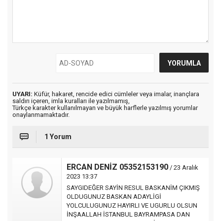
UYARI:
Küfür, hakaret, rencide edici cümleler veya imalar, inançlara
saldırı içeren, imla kuralları ile yazılmamış,
Türkçe karakter kullanılmayan ve büyük harflerle yazılmış yorumlar
onaylanmamaktadır.
1 Yorum
ERCAN DENİZ 05352153190
/ 23 Aralık
2023 13:37
SAYGIDEĞER SAYİN RESUL BASKANİM ÇIKMIŞ
OLDUGUNUZ BASKAN ADAYLİGİ
YOLCULUGUNUZ HAYIRLI VE UGURLU OLSUN
İNŞAALLAH İSTANBUL BAYRAMPASA DAN