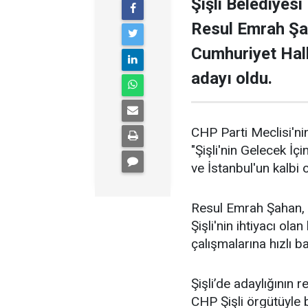
Şişli Belediyesi
Resul Emrah Şa
Cumhuriyet Halk
adayı oldu.
CHP Parti Meclisi'nin
"Şişli'nin Gelecek İçi
ve İstanbul'un kalbi ol
Resul Emrah Şahan, Ş
Şişli'nin ihtiyacı ola
çalışmalarına hızlı b
Şişli’de adaylığının
CHP Şişli örgütüyle