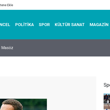
itene Ekle
NCEL
POLITIKA
SPOR
KÜLTÜR SANAT
MAGAZIN
hirbazı ile Estetik, Dayanıklı ve Çevre Dostu Ambalaj
Sp