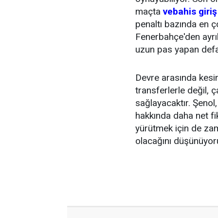
maçta
vebahis giriş
penaltı bazında en ç
Fenerbahçe'den ayrıla
uzun pas yapan defan
Devre arasında kesin
transferlerle değil, 
sağlayacaktır. Şenol
hakkında daha net fi
yürütmek için de zam
olacağını düşünüyo