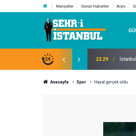
Manşetler
Günün Haberleri
Arşiv
S
GÜ
24
07:32
Kutu Si
Anasayfa
Spor
Hayal gerçek oldu