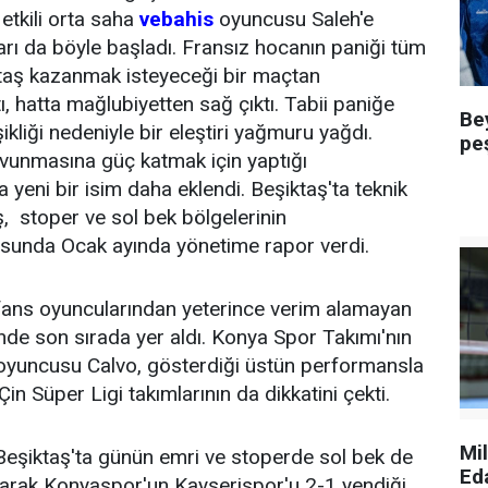
etkili orta saha
vebahis
oyuncusu Saleh'e
yarı da böyle başladı. Fransız hocanın paniği tüm
iktaş kazanmak isteyeceği bir maçtan
ı, hatta mağlubiyetten sağ çıktı. Tabii paniğe
Be
kliği nedeniyle bir eleştiri yağmuru yağdı.
pe
avunmasına güç katmak için yaptığı
 yeni bir isim daha eklendi. Beşiktaş'ta teknik
, stoper ve sol bek bölgelerinin
usunda Ocak ayında yönetime rapor verdi.
fans oyuncularından yeterince verim alamayan
de son sırada yer aldı. Konya Spor Takımı'nın
 oyuncusu Calvo, gösterdiği üstün performansla
Çin Süper Ligi takımlarının da dikkatini çekti.
Mi
Beşiktaş'ta günün emri ve stoperde sol bek de
Ed
larak Konyaspor'un Kayserispor'u 2-1 yendiği