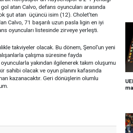
gol atan Calvo, defans oyuncuları arasında
ok şut atan üçüncü isim (12). Cholet'ten
n Calvo, 71 başarılı uzun pasla ligin en iyi
s oyuncuları listesinde zirveye yerleşti.
likle takviyeler olacak. Bu dönem, Şenol'un yeni
çalışanlarla çalışma süresine fayda
, oyuncularla yakından ilgilenerek takım oluşumu
kir sahibi olacak ve oyun planını kafasında
an kazanacaktır. Geri dönüşlerin olumlu
UEF
rum.
ma