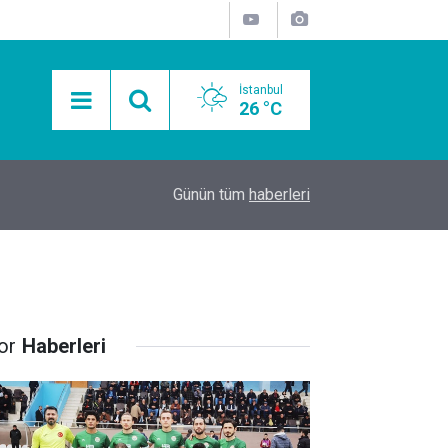
İstanbul
26 °C
15:11
Mobil Araçlarla Hayır Lokması Dağıtımının Avanta
Günün tüm
haberleri
or
Haberleri