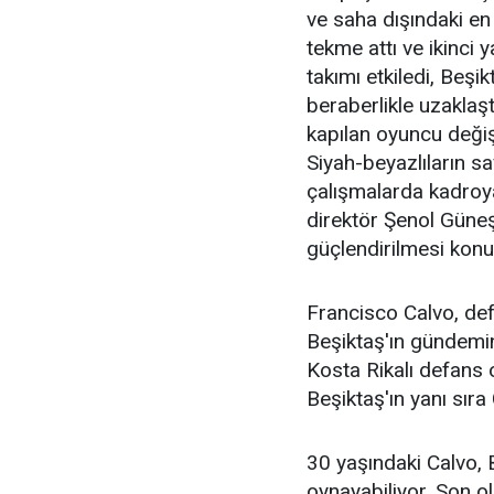
ve saha dışındaki en 
tekme attı ve ikinci 
takımı etkiledi, Beş
beraberlikle uzaklaşt
kapılan oyuncu değişi
Siyah-beyazlıların s
çalışmalarda kadroya
direktör Şenol Güneş
güçlendirilmesi kon
Francisco Calvo, de
Beşiktaş'ın gündemin
Kosta Rikalı defans
Beşiktaş'ın yanı sıra 
30 yaşındaki Calvo, 
oynayabiliyor. Son o