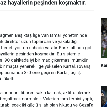
az hayallerin peşinden koşmaktır.
rağmen Beşiktaş lige Van Ismail yönetiminde
nik direktör uzun toplardan ve yakaladığı
 hedefliyor. ön sahada yaratır Baskı altında gol
yallerin peşinden koşmaktır. Bu sistemle
ımı 90 dakikada iyi bir maç çıkarması mümkün
Kar
 bir maçta yenerek lige yükselen Kartal, rövanş
plasmanda 3-0 öne geçiren Kartal, açılış
tüketti.
kikalarından itibaren sakin kalmak, aktif dinlemek
 boşaltmak normaldir. Valerian tam tersini yaptı,
şturabilecek iki güçlü silah olan Nkudu ve Gezal'a