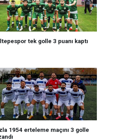
ltepespor tek golle 3 puanı kaptı
zla 1954 erteleme maçını 3 golle
zandı