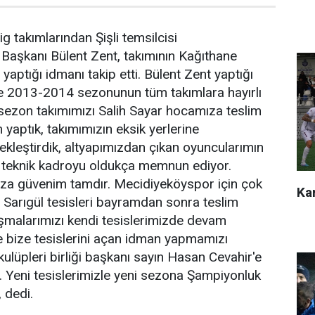
g takımlarından Şişli temsilcisi
Başkanı Bülent Zent, takımının Kağıthane
yaptığı idmanı takip etti. Bülent Zent yaptığı
le 2013-2014 sezonunun tüm takımlara hayırlı
 sezon takımımızı Salih Sayar hocamıza teslim
m yaptık, takımımızın eksik yerlerine
çekleştirdik, altyapımızdan çıkan oyuncularımın
 teknik kadroyu oldukça memnun ediyor.
a güvenim tamdır. Mecidiyeköyspor için çok
Kar
Sarıgül tesisleri bayramdan sonra teslim
lışmalarımızı kendi tesislerimizde devam
e bize tesislerini açan idman yapmamızı
ulüpleri birliği başkanı sayın Hasan Cevahir'e
 Yeni tesislerimizle yeni sezona Şampiyonluk
, dedi.