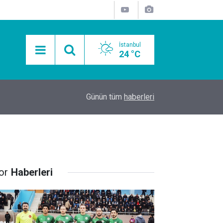
İstanbul
24 °C
15:11
Mobil Araçlarla Hayır Lokması Dağıtımının Avanta
Günün tüm
haberleri
or
Haberleri