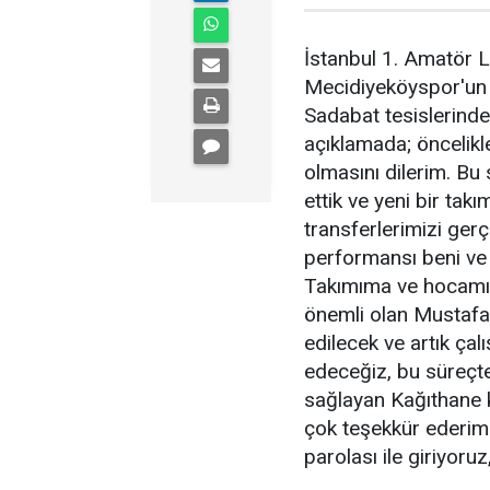
İstanbul 1. Amatör Li
Mecidiyeköyspor'un 
Sadabat tesislerinde 
açıklamada; öncelik
olmasını dilerim. Bu
ettik ve yeni bir takı
transferlerimizi ger
performansı beni ve
Takımıma ve hocamız
önemli olan Mustafa 
edilecek ve artık ça
edeceğiz, bu süreçt
sağlayan Kağıthane k
çok teşekkür ederim.
parolası ile giriyoruz