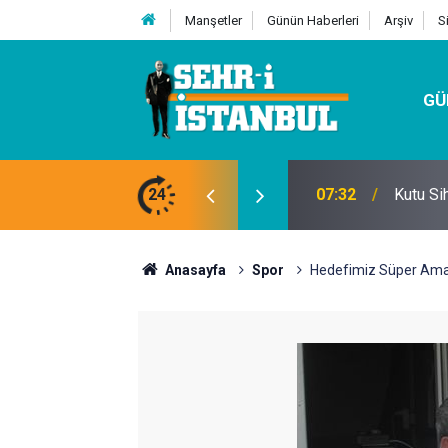
Manşetler
Günün Haberleri
Arşiv
S
GÜ
24
07:32
Kutu Si
Anasayfa
Spor
Hedefimiz Süper Amat