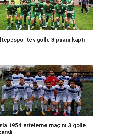
ltepespor tek golle 3 puanı kaptı
zla 1954 erteleme maçını 3 golle
zandı