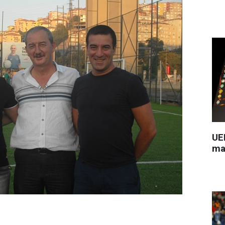
UEF
ma