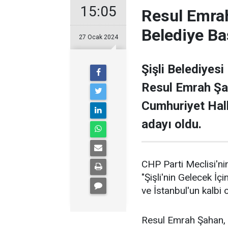
15:05
Resul Emrah
Belediye Ba
27 Ocak 2024
Şişli Belediyesi
Resul Emrah Şa
Cumhuriyet Halk
adayı oldu.
CHP Parti Meclisi'nin
"Şişli'nin Gelecek İçi
ve İstanbul'un kalbi ol
Resul Emrah Şahan, Ş