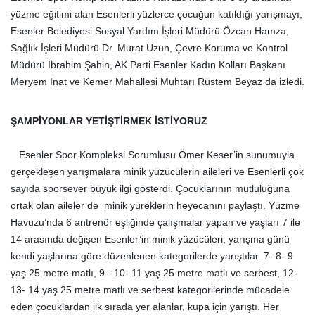
yüzme eğitimi alan Esenlerli yüzlerce çocuğun katıldığı yarışmayı;
Esenler Belediyesi Sosyal Yardım İşleri Müdürü Özcan Hamza,
Sağlık İşleri Müdürü Dr. Murat Uzun, Çevre Koruma ve Kontrol
Müdürü İbrahim Şahin, AK Parti Esenler Kadın Kolları Başkanı
Meryem İnat ve Kemer Mahallesi Muhtarı Rüstem Beyaz da izledi.
ŞAMPİYONLAR YETİŞTİRMEK İSTİYORUZ
Esenler Spor Kompleksi Sorumlusu Ömer Keser’in sunumuyla
gerçekleşen yarışmalara minik yüzücülerin aileleri ve Esenlerli çok
sayıda sporsever büyük ilgi gösterdi. Çocuklarının mutluluğuna
ortak olan aileler de minik yüreklerin heyecanını paylaştı. Yüzme
Havuzu’nda 6 antrenör eşliğinde çalışmalar yapan ve yaşları 7 ile
14 arasında değişen Esenler’in minik yüzücüleri, yarışma günü
kendi yaşlarına göre düzenlenen kategorilerde yarıştılar. 7- 8- 9
yaş 25 metre matlı, 9- 10- 11 yaş 25 metre matlı ve serbest, 12-
13- 14 yaş 25 metre matlı ve serbest kategorilerinde mücadele
eden çocuklardan ilk sırada yer alanlar, kupa için yarıştı. Her