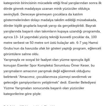
kategorinin birincisinin mücadele ettiği final yarışlarından sonra ilk
dörde girerek madalyaya uzanan minik yüzücüler oldukça
sevinçliydi. Dereceye giremeyen çocuklara da katılım
göstermelerinden dolayı madalya takdim edildiği müsabakada,
dörder kişilik gruplarla bayrak yarışı da gerçekleştirildi. Bayrak
yarışlarında başarılı olan takımların kupaya uzandığı programda,
ayrıca 13- 14 yaşındaki yüzüş tekniği kuvvetli çocuklar da, 100
metre serbest ve 50 metre sırt üstü kulaçlar attı. 6-7 yaş Hamsi
Grubu’nun da havuzda ufak bir gösteri yaptığı program, eğlenceli
görüntülere sahne oldu.
Yarışmayla ve sosyal bir faaliyet olan yüzme sporuyla ilgili
konuşan Esenler Spor Kompleksi Sorumlusu Ömer Keser, bu
yarışmaların amacının yarışmak değil eğlenmek olduğunu
belirterek “Amacımız, çocuklarımıza yüzmeyi sevdirmek ve
geleceğin şampiyonlarını yetiştirmek” dedi. Esenler Belediyesi
Yüzme Yarışmaları sonucunda başarılı olan yüzücüler
kategorilerine göre şöyle: