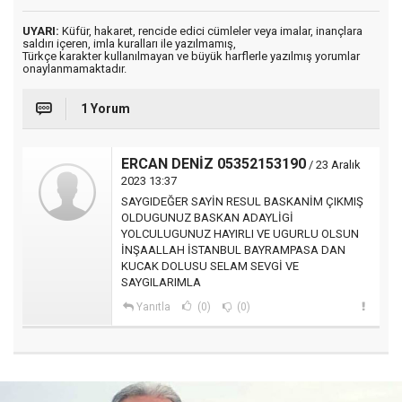
UYARI:
Küfür, hakaret, rencide edici cümleler veya imalar, inançlara
saldırı içeren, imla kuralları ile yazılmamış,
Türkçe karakter kullanılmayan ve büyük harflerle yazılmış yorumlar
onaylanmamaktadır.
1 Yorum
ERCAN DENİZ 05352153190
/ 23 Aralık
2023 13:37
SAYGIDEĞER SAYİN RESUL BASKANİM ÇIKMIŞ
OLDUGUNUZ BASKAN ADAYLİGİ
YOLCULUGUNUZ HAYIRLI VE UGURLU OLSUN
İNŞAALLAH İSTANBUL BAYRAMPASA DAN
KUCAK DOLUSU SELAM SEVGİ VE
SAYGILARIMLA
Yanıtla
(0)
(0)