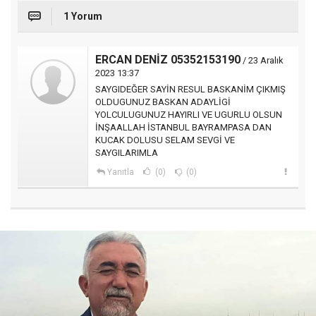
1 Yorum
ERCAN DENİZ 05352153190
/ 23 Aralık
2023 13:37
SAYGIDEĞER SAYİN RESUL BASKANİM ÇIKMIŞ
OLDUGUNUZ BASKAN ADAYLİGİ
YOLCULUGUNUZ HAYIRLI VE UGURLU OLSUN
İNŞAALLAH İSTANBUL BAYRAMPASA DAN
KUCAK DOLUSU SELAM SEVGİ VE
SAYGILARIMLA
Yanıtla
(0)
(0)