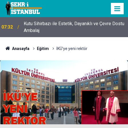
Kutu Sihirbazı ile Estetik, Dayanıklı ve Çevre Dostu
07:32
Ambalaj
Anasayfa
Eğitim
İKÜ'ye yeni rektör