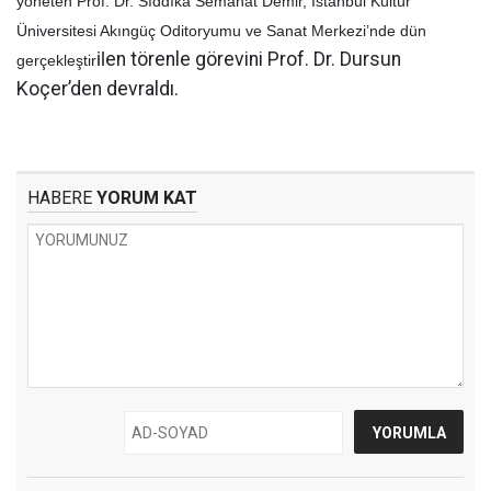
yöneten Prof. Dr. Sıddıka Semahat Demir, İstanbul Kültür
Üniversitesi Akıngüç Oditoryumu ve Sanat Merkezi’nde dün
il
en törenle görevini Prof. Dr. Dursun
gerçekleştir
Koçer’den devraldı.
HABERE
YORUM KAT