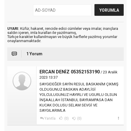
UYARI:
Küfür, hakaret, rencide edici cümleler veya imalar, inançlara
saldırı içeren, imla kuralları ile yazılmamış,
Türkçe karakter kullanılmayan ve büyük harflerle yazılmış yorumlar
onaylanmamaktadır.
1 Yorum
ERCAN DENİZ 05352153190
/ 23 Aralık
2023 13:37
SAYGIDEĞER SAYİN RESUL BASKANİM ÇIKMIŞ
OLDUGUNUZ BASKAN ADAYLİGİ
YOLCULUGUNUZ HAYIRLI VE UGURLU OLSUN
İNŞAALLAH İSTANBUL BAYRAMPASA DAN
KUCAK DOLUSU SELAM SEVGİ VE
SAYGILARIMLA
Yanıtla
(0)
(0)