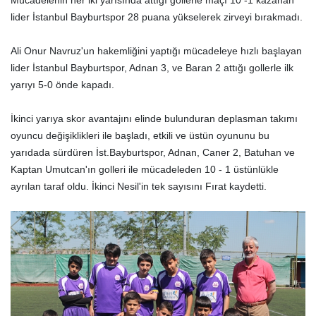
Mücadelenin her iki yarısında attığı gollerle maçı 10 -1 kazanan
lider İstanbul Bayburtspor 28 puana yükselerek zirveyi bırakmadı.
Ali Onur Navruz'un hakemliğini yaptığı mücadeleye hızlı başlayan
lider İstanbul Bayburtspor, Adnan 3, ve Baran 2 attığı gollerle ilk
yarıyı 5-0 önde kapadı.
İkinci yarıya skor avantajını elinde bulunduran deplasman takımı
oyuncu değişiklikleri ile başladı, etkili ve üstün oyununu bu
yarıdada sürdüren İst.Bayburtspor, Adnan, Caner 2, Batuhan ve
Kaptan Umutcan'ın golleri ile mücadeleden 10 - 1 üstünlükle
ayrılan taraf oldu. İkinci Nesil'in tek sayısını Fırat kaydetti.