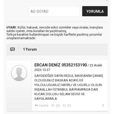
UYARI:
Küfür, hakaret, rencide edici cümleler veya imalar, inançlara
saldırı içeren, imla kuralları ile yazılmamış,
Türkçe karakter kullanılmayan ve büyük harflerle yazılmış yorumlar
onaylanmamaktadır.
1 Yorum
ERCAN DENİZ 05352153190
/ 23 Aralık
2023 13:37
SAYGIDEĞER SAYİN RESUL BASKANİM ÇIKMIŞ
OLDUGUNUZ BASKAN ADAYLİGİ
YOLCULUGUNUZ HAYIRLI VE UGURLU OLSUN
İNŞAALLAH İSTANBUL BAYRAMPASA DAN
KUCAK DOLUSU SELAM SEVGİ VE
SAYGILARIMLA
Yanıtla
(0)
(0)