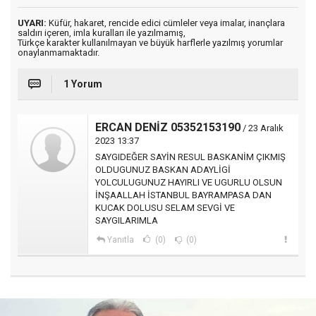
UYARI:
Küfür, hakaret, rencide edici cümleler veya imalar, inançlara
saldırı içeren, imla kuralları ile yazılmamış,
Türkçe karakter kullanılmayan ve büyük harflerle yazılmış yorumlar
onaylanmamaktadır.
1 Yorum
ERCAN DENİZ 05352153190
/ 23 Aralık
2023 13:37
SAYGIDEĞER SAYİN RESUL BASKANİM ÇIKMIŞ
OLDUGUNUZ BASKAN ADAYLİGİ
YOLCULUGUNUZ HAYIRLI VE UGURLU OLSUN
İNŞAALLAH İSTANBUL BAYRAMPASA DAN
KUCAK DOLUSU SELAM SEVGİ VE
SAYGILARIMLA
Yanıtla
(0)
(0)