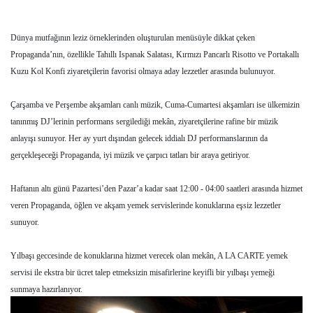
Dünya mutfağının leziz örneklerinden oluşturulan menüsüyle dikkat çeken
Propaganda’nın, özellikle Tahıllı Ispanak Salatası, Kırmızı Pancarlı Risotto ve Portakallı
Kuzu Kol Konfi ziyaretçilerin favorisi olmaya aday lezzetler arasında bulunuyor.
Çarşamba ve Perşembe akşamları canlı müzik, Cuma-Cumartesi akşamları ise ülkemizin
tanınmış DJ’lerinin performans sergilediği mekân, ziyaretçilerine rafine bir müzik
anlayışı sunuyor. Her ay yurt dışından gelecek iddialı DJ performanslarının da
gerçekleşeceği Propaganda, iyi müzik ve çarpıcı tatları bir araya getiriyor.
Haftanın altı günü Pazartesi’den Pazar’a kadar saat 12:00 - 04:00 saatleri arasında hizmet
veren Propaganda, öğlen ve akşam yemek servislerinde konuklarına eşsiz lezzetler
sunuyor.
Yılbaşı geccesinde de konuklarına hizmet verecek olan mekân, A LA CARTE yemek
servisi ile ekstra bir ücret talep etmeksizin misafirlerine keyifli bir yılbaşı yemeği
sunmaya hazırlanıyor.